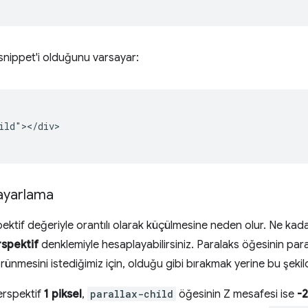
snippet'i olduğunu varsayar:
ild"></div>

 ayarlama
pektif değeriyle orantılı olarak küçülmesine neden olur. Ne kad
rspektif
denklemiyle hesaplayabilirsiniz. Paralaks öğesinin par
nmesini istediğimiz için, olduğu gibi bırakmak yerine bu şekil
erspektif
1 piksel
,
parallax-child
öğesinin Z mesafesi ise
-2