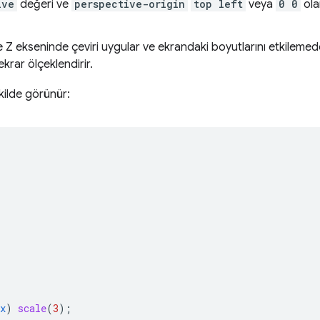
ive
değeri ve
perspective-origin
top left
veya
0 0
ola
e Z ekseninde çeviri uygular ve ekrandaki boyutlarını etkileme
ekrar ölçeklendirir.
ekilde görünür:
x
)
scale
(
3
);