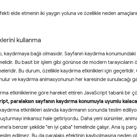
fekti elde etmenin iki yaygın yoluna ve özellikle neden amaçları
klerini kullanma
tı, kaydırmaya bağlı olmasıdır. Sayfanın kaydırma konumundaki h
idir. Bu basit bir işlem gibi görünse de modern tarayıcıların 
leridir. Bu durum, özellikle kaydırma etkinlikleri için geçerlidi
le sunulur ve kaydırma animasyonunun her karesinde sunulacağı ga
dırma etkinliklerine göre hareket ettiren JavaScript tabanlı b
ipt, paralaksın sayfanın kaydırma konumuyla uyumlu kalaca
 kaydırma etkinlikleri aslında kaydırmanın sonunda teslim ediliy
oluşturmayı imkansız hale getiriyordu. Daha yeni sürümler, ani
'a benzer şekilde "en iyi çaba" temelinde çalışır. Ana iş parç
teslim edilmez. Bu da paralaks efektinin kaybolmasına neden ol