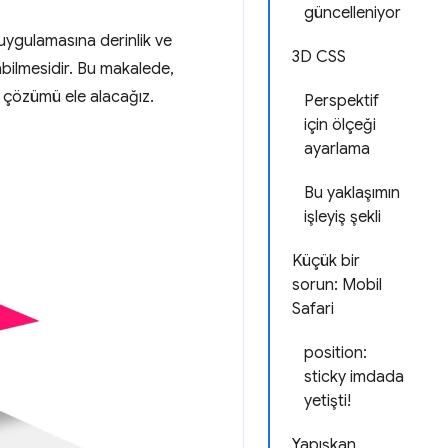
güncelleniyor
 uygulamasına derinlik ve
3D CSS
abilmesidir. Bu makalede,
r çözümü ele alacağız.
Perspektif
için ölçeği
ayarlama
Bu yaklaşımın
işleyiş şekli
Küçük bir
sorun: Mobil
Safari
position:
sticky imdada
yetişti!
Yapışkan