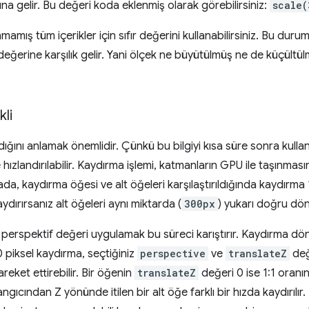
na gelir. Bu değeri koda eklenmiş olarak görebilirsiniz:
scale(
amış tüm içerikler için sıfır değerini kullanabilirsiniz. Bu dur
 değerine karşılık gelir. Yani ölçek ne büyütülmüş ne de küçült
kli
ğını anlamak önemlidir. Çünkü bu bilgiyi kısa süre sonra kull
zlandırılabilir. Kaydırma işlemi, katmanların GPU ile taşınmasın
a, kaydırma öğesi ve alt öğeleri karşılaştırıldığında kaydırma 1
dırırsanız alt öğeleri aynı miktarda (
300px
) yukarı doğru dön
perspektif değeri uygulamak bu süreci karıştırır. Kaydırma 
00 piksel kaydırma, seçtiğiniz
perspective
ve
translateZ
değ
reket ettirebilir. Bir öğenin
translateZ
değeri 0 ise 1:1 oranı
ngıcından Z yönünde itilen bir alt öğe farklı bir hızda kaydırılı