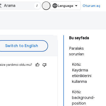
/
Oturum aç
Bu sayfada
Paralaks
sorunları
Kötü:
size yardımcı oldu mu?
Kaydırma
etkinliklerini
kullanma
Kötü:
background-
position