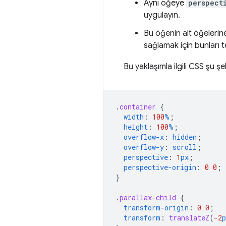
Aynı öğeye
perspect
uygulayın.
Bu öğenin alt öğelerin
sağlamak için bunları t
Bu yaklaşımla ilgili CSS şu ş
.
container
{
width
:
100
%
;
height
:
100
%
;
overflow-x
:
hidden
;
overflow-y
:
scroll
;
perspective
:
1
px
;
perspective-origin
:
0
0
;
}
.
parallax-child
{
transform-origin
:
0
0
;
transform
:
translateZ
(
-2
p