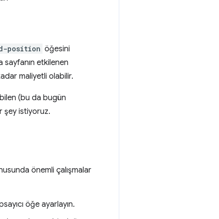
d-position
öğesini
a sayfanın etkilenen
ar maliyetli olabilir.
nabilen (bu da bugün
 şey istiyoruz.
onusunda önemli çalışmalar
kapsayıcı öğe ayarlayın.