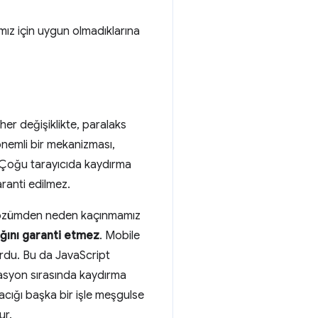
mız için uygun olmadıklarına
er değişiklikte, paralaks
önemli bir mekanizması,
r. Çoğu tarayıcıda kaydırma
ranti edilmez.
ir çözümden neden kaçınmamız
ğını garanti etmez
. Mobile
ordu. Bu da JavaScript
masyon sırasında kaydırma
acığı başka bir işle meşgulse
ur.