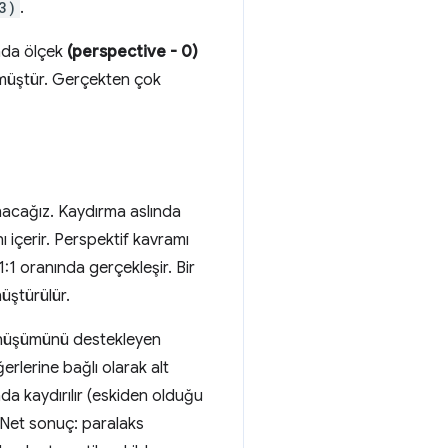
3)
.
umda ölçek
(perspective - 0)
ülmüştür. Gerçekten çok
anacağız. Kaydırma aslında
ı içerir. Perspektif kavramı
:1 oranında gerçekleşir. Bir
üştürülür.
dönüşümünü destekleyen
erlerine bağlı olarak alt
nda kaydırılır (eskiden olduğu
r. Net sonuç: paralaks