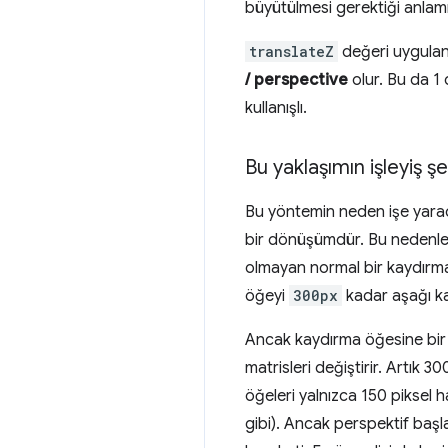
büyütülmesi gerektiği anlamı
translateZ
değeri uygulanm
/ perspective
olur. Bu da 1
kullanışlı.
Bu yaklaşımın işleyiş şe
Bu yöntemin neden işe yaradı
bir dönüşümdür. Bu nedenle hı
olmayan normal bir kaydırmad
öğeyi
300px
kadar aşağı kay
Ancak kaydırma öğesine bir 
matrisleri değiştirir. Artık 3
öğeleri yalnızca 150 piksel ha
gibi). Ancak perspektif başla