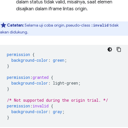
dalam status tidak valid, misalnya, saat elemen
disajikan dalam iframe lintas origin.
Catatan:
Selama uji coba origin, pseudo-class
tidak
:invalid
akan didukung.
permission
{
background-color
:
green
;
}
permission
:
granted
{
background-color
:
light-green
;
}
/* Not supported during the origin trial. */
permission
:
invalid
{
background-color
:
gray
;
}