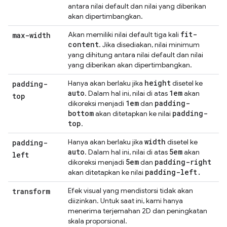
antara nilai default dan nilai yang diberikan
akan dipertimbangkan.
fit-
Akan memiliki nilai default tiga kali
max-width
content
. Jika disediakan, nilai minimum
yang dihitung antara nilai default dan nilai
yang diberikan akan dipertimbangkan.
height
Hanya akan berlaku jika
disetel ke
padding-
auto
1em
. Dalam hal ini, nilai di atas
akan
top
1em
padding-
dikoreksi menjadi
dan
bottom
padding-
akan ditetapkan ke nilai
top
.
width
Hanya akan berlaku jika
disetel ke
padding-
auto
5em
. Dalam hal ini, nilai di atas
akan
left
5em
padding-right
dikoreksi menjadi
dan
padding-left
.
akan ditetapkan ke nilai
Efek visual yang mendistorsi tidak akan
transform
diizinkan. Untuk saat ini, kami hanya
menerima terjemahan 2D dan peningkatan
skala proporsional.