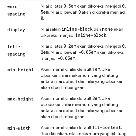
0
.
5em
0
.
Nilai di atas
akan dikoreksi menjadi
word-
5em
0
. Nilai di bawah
akan dikoreksi menjadi
spacing
0
.
inline-block
none
Nilai selain
dan
akan
display
inline-block
dikoreksi menjadi
.
0
.
2em
0
.
Nilai di atas
akan dikoreksi menjadi
letter-
2em
-0
.
05em
. Nilai di bawah
akan dikoreksi
spacing
-0
.
05em
menjadi
.
1em
Akan memiliki nilai default
. Jika
min-height
diberikan, nilai maksimum yang dihitung
antara nilai default dan nilai yang diberikan
akan dipertimbangkan.
3em
Akan memiliki nilai default
. Jika
max-height
disediakan, nilai minimum yang dihitung
antara nilai default dan nilai yang diberikan
akan dipertimbangkan.
fit-content
Akan memiliki nilai default
.
min-width
Jika diberikan, nilai maksimum yang dihitung