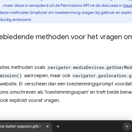
, maar deze is verwijderd uit de Permissions API na de discussie in
Issu
)
n deze methoden (impliciet om toestemming vragen bij gebruik en expli
idig ​​antwoord.
gebiedende methoden voor het vragen o
bsites methoden zoals
navigator.mediaDevices.getUserMed
mission()
aanroepen, maar ook
navigator.geolocation.g
n website. Er verscheen dan een toestemmingsprompt voordat 
soms omschreven als 'toestemmingsspam' en treft beide benad
 ook expliciet vooraf vragen.