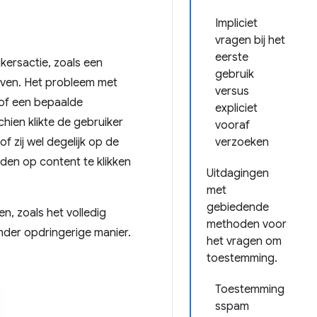
Impliciet
vragen bij het
eerste
ersactie, zoals een
gebruik
even. Het probleem met
versus
 of een bepaalde
expliciet
hien klikte de gebruiker
vooraf
f zij wel degelijk op de
verzoeken
den op content te klikken
Uitdagingen
met
gebiedende
, zoals het volledig
methoden voor
nder opdringerige manier.
het vragen om
toestemming.
Toestemming
sspam