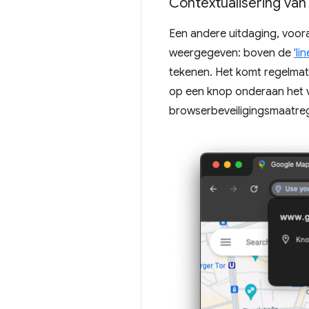
Contextualisering va
Een andere uitdaging, voo
weergegeven: boven de
'li
tekenen. Het komt regelma
op een knop onderaan het v
browserbeveiligingsmaatrege