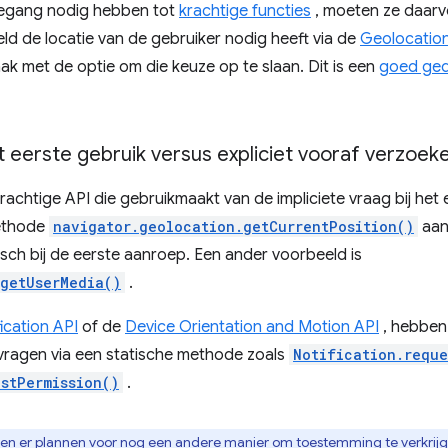
oegang nodig hebben tot
krachtige functies
, moeten ze daarv
ld de locatie van de gebruiker nodig heeft via de
Geolocation
ak met de optie om die keuze op te slaan. Dit is een
goed ged
et eerste gebruik versus expliciet vooraf verzoek
rachtige API die gebruikmaakt van de impliciete vraag bij het
methode
navigator.geolocation.getCurrentPosition()
aan
ch bij de eerste aanroep. Een ander voorbeeld is
getUserMedia()
.
ication API
of de
Device Orientation and Motion API
, hebben
vragen via een statische methode zoals
Notification.reque
stPermission()
.
ren er plannen voor nog een andere manier om toestemming te verkrijg