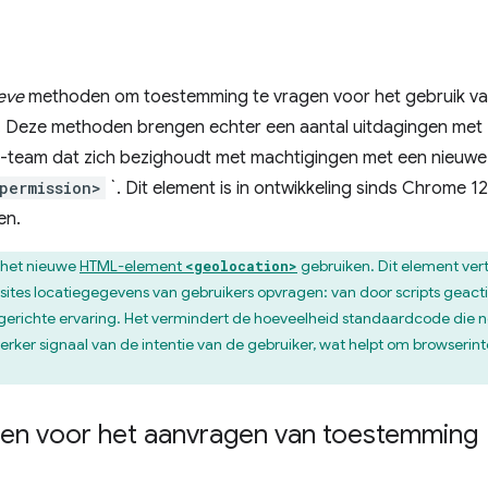
eve
methoden om toestemming te vragen voor het gebruik van
. Deze methoden brengen echter een aantal uitdagingen met
-team dat zich bezighoudt met machtigingen met een nieuw
permission>
`. Dit element is in ontwikkeling sinds Chrome 
en.
 het nieuwe
HTML-element
gebruiken. Dit element ver
<geolocation>
sites locatiegegevens van gebruikers opvragen: van door scripts gea
s gerichte ervaring. Het vermindert de hoeveelheid standaardcode die
terker signaal van de intentie van de gebruiker, wat helpt om browserinte
en voor het aanvragen van toestemming