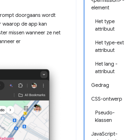
<permission> -
element
sprompt doorgaans wordt
Het type
er waarop de app kan
attribuut
ter missen wanneer ze net
anneer er
Het type-ext
attribuut
Het lang -
attribuut
Gedrag
CSS-ontwerp
Pseudo-
klassen
JavaScript-