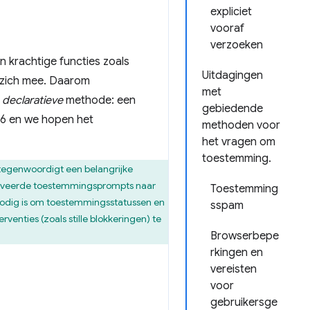
expliciet
vooraf
verzoeken
 krachtige functies zoals
Uitdagingen
 zich mee. Daarom
met
e
declaratieve
methode: een
gebiedende
126 en we hopen het
methoden voor
het vragen om
toestemming.
tegenwoordigt een belangrijke
ctiveerde toestemmingsprompts naar
Toestemming
 nodig is om toestemmingsstatussen en
sspam
rventies (zoals stille blokkeringen) te
Browserbepe
rkingen en
vereisten
voor
gebruikersge