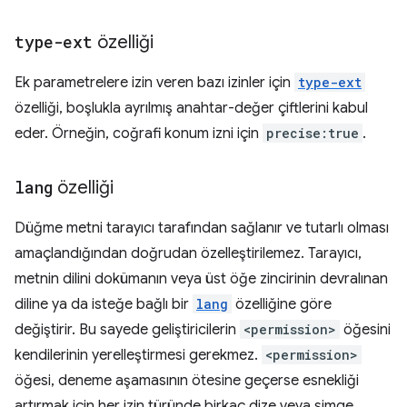
type-ext
özelliği
Ek parametrelere izin veren bazı izinler için
type-ext
özelliği, boşlukla ayrılmış anahtar-değer çiftlerini kabul
eder. Örneğin, coğrafi konum izni için
precise:true
.
lang
özelliği
Düğme metni tarayıcı tarafından sağlanır ve tutarlı olması
amaçlandığından doğrudan özelleştirilemez. Tarayıcı,
metnin dilini dokümanın veya üst öğe zincirinin devralınan
diline ya da isteğe bağlı bir
lang
özelliğine göre
değiştirir. Bu sayede geliştiricilerin
<permission>
öğesini
kendilerinin yerelleştirmesi gerekmez.
<permission>
öğesi, deneme aşamasının ötesine geçerse esnekliği
artırmak için her izin türünde birkaç dize veya simge