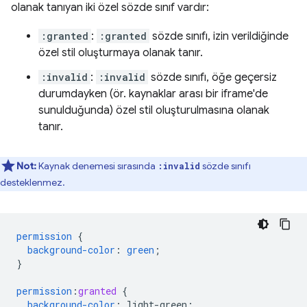
olanak tanıyan iki özel sözde sınıf vardır:
:granted
:
:granted
sözde sınıfı, izin verildiğinde
özel stil oluşturmaya olanak tanır.
:invalid
:
:invalid
sözde sınıfı, öğe geçersiz
durumdayken (ör. kaynaklar arası bir iframe'de
sunulduğunda) özel stil oluşturulmasına olanak
tanır.
Not:
Kaynak denemesi sırasında
sözde sınıfı
:invalid
desteklenmez.
permission
{
background-color
:
green
;
}
permission
:
granted
{
background-color
:
light-green
;