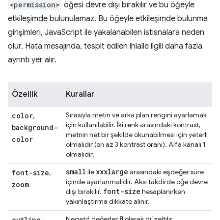
<permission>
öğesi devre dışı bırakılır ve bu öğeyle
etkileşimde bulunulamaz. Bu öğeyle etkileşimde bulunma
girişimleri, JavaScript ile yakalanabilen istisnalara neden
olur. Hata mesajında, tespit edilen ihlalle ilgili daha fazla
ayrıntı yer alır.
Özellik
Kurallar
Sırasıyla metin ve arka plan rengini ayarlamak
color
,
için kullanılabilir. İki renk arasındaki kontrast,
background-
metnin net bir şekilde okunabilmesi için yeterli
color
olmalıdır (en az 3 kontrast oranı). Alfa kanalı 1
olmalıdır.
small
xxxlarge
ile
arasındaki eşdeğer süre
font-size
,
içinde ayarlanmalıdır. Aksi takdirde öğe devre
zoom
font-size
dışı bırakılır.
hesaplanırken
yakınlaştırma dikkate alınır.
0
Negatif değerler
olarak düzeltilir.
outline-