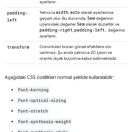
ayarlanır.
width
auto
Yalnızca
,
olarak ayarlanırsa
padding-
5em
geçerli olur. Bu durumda,
değerinin
left
5em
üzerindeki değerler
olarak düzeltilir ve
padding-right
padding-left
.
,
değerine
ayarlanır.
Görüntüleri bozan görsel efektlere izin
transform
verilmez. Şu anda yalnızca 2D çeviri ve
orantılı ölçek büyütme kabul edilmektedir.
Aşağıdaki CSS özellikleri normal şekilde kullanılabilir:
font-kerning
font-optical-sizing
font-stretch
font-synthesis-weight