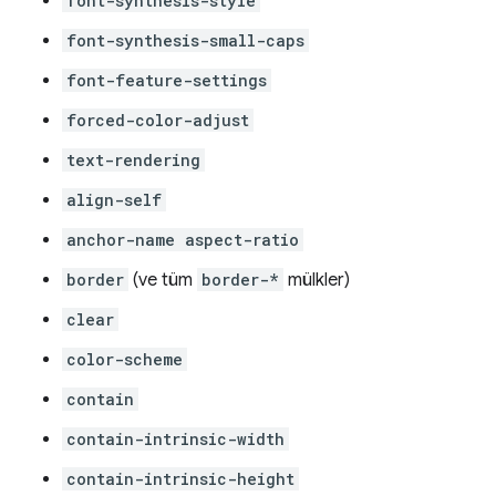
font-synthesis-style
font-synthesis-small-caps
font-feature-settings
forced-color-adjust
text-rendering
align-self
anchor-name aspect-ratio
border
(ve tüm
border-*
mülkler)
clear
color-scheme
contain
contain-intrinsic-width
contain-intrinsic-height