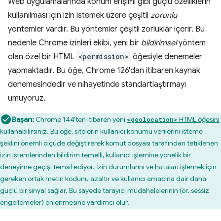
Web uygulamalarında konum erişimi gibi güçlü özelliklerin
kullanılması için izin istemek üzere çeşitli
zorunlu
yöntemler vardır. Bu yöntemler çeşitli zorluklar içerir. Bu
nedenle Chrome izinleri ekibi, yeni bir
bildirimsel
yöntem
olan özel bir HTML
<permission>
öğesiyle denemeler
yapmaktadır. Bu öğe, Chrome 126'dan itibaren kaynak
denemesindedir ve nihayetinde standartlaştırmayı
umuyoruz.
Başarı:
Chrome 144'ten itibaren yeni
HTML öğesini
<geolocation>
kullanabilirsiniz. Bu öğe, sitelerin kullanıcı konumu verilerini isteme
şeklini önemli ölçüde değiştirerek komut dosyası tarafından tetiklenen
izin istemlerinden bildirim temelli, kullanıcı işlemine yönelik bir
deneyime geçişi temsil ediyor. İzin durumlarını ve hataları işlemek için
gereken ortak metin kodunu azaltır ve kullanıcı amacına dair daha
güçlü bir sinyal sağlar. Bu sayede tarayıcı müdahalelerinin (ör. sessiz
engellemeler) önlenmesine yardımcı olur.