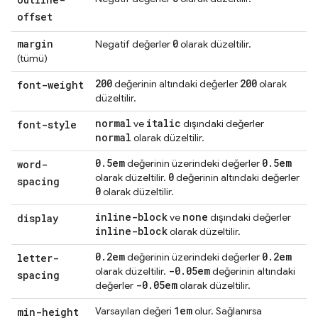
offset
margin
0
Negatif değerler
olarak düzeltilir.
(tümü)
200
200
değerinin altındaki değerler
olarak
font-weight
düzeltilir.
normal
italic
ve
dışındaki değerler
font-style
normal
olarak düzeltilir.
0
.
5em
0
.
5em
değerinin üzerindeki değerler
word-
0
olarak düzeltilir.
değerinin altındaki değerler
spacing
0
olarak düzeltilir.
inline-block
none
ve
dışındaki değerler
display
inline-block
olarak düzeltilir.
0
.
2em
0
.
2em
değerinin üzerindeki değerler
letter-
-0
.
05em
olarak düzeltilir.
değerinin altındaki
spacing
-0
.
05em
değerler
olarak düzeltilir.
1em
Varsayılan değeri
olur. Sağlanırsa
min-height