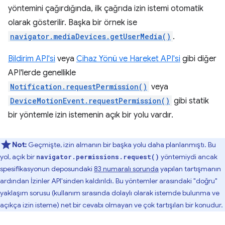
yöntemini çağırdığında, ilk çağrıda izin istemi otomatik
olarak gösterilir. Başka bir örnek ise
navigator.mediaDevices.getUserMedia()
.
Bildirim API'si
veya
Cihaz Yönü ve Hareket API'si
gibi diğer
API'lerde genellikle
Notification.requestPermission()
veya
DeviceMotionEvent.requestPermission()
gibi statik
bir yöntemle izin istemenin açık bir yolu vardır.
Not:
Geçmişte, izin almanın bir başka yolu daha planlanmıştı. Bu
yol, açık bir
yöntemiydi ancak
navigator.permissions.request()
spesifikasyonun deposundaki
83 numaralı sorunda
yapılan tartışmanın
ardından İzinler API'sinden kaldırıldı. Bu yöntemler arasındaki "doğru"
yaklaşım sorusu (kullanım sırasında dolaylı olarak istemde bulunma ve
açıkça izin isteme) net bir cevabı olmayan ve çok tartışılan bir konudur.