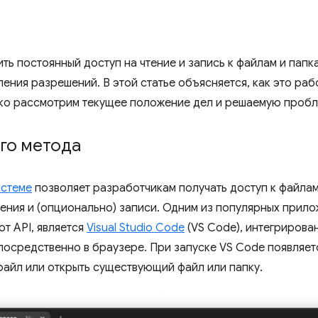
ить постоянный доступ на чтение и запись к файлам и пап
ения разрешений. В этой статье объясняется, как это раб
атко рассмотрим текущее положение дел и решаемую пробл
го метода
истеме
позволяет разработчикам получать доступ к файла
тения и (опционально) записи. Одним из популярных прил
от API, является
Visual Studio Code
(VS Code), интегрирова
посредственно в браузере. При запуске VS Code появляе
файл или открыть существующий файл или папку.