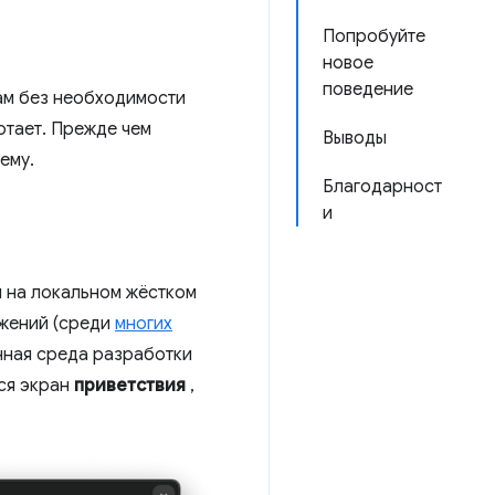
Попробуйте
новое
поведение
кам без необходимости
отает. Прежде чем
Выводы
ему.
Благодарност
и
м на локальном жёстком
ожений (среди
многих
нная среда разработки
тся экран
приветствия
,