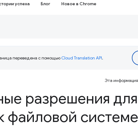
стории успеха
Блог
Новое в Chrome
аница переведена с помощью
Cloud Translation API
.
Эта информация 
ые разрешения для
к файловой систем