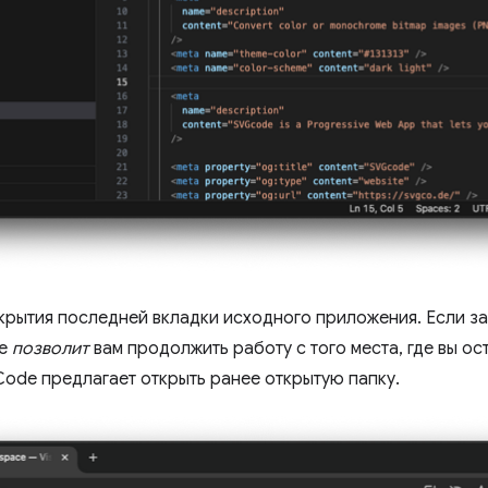
крытия последней вкладки исходного приложения. Если з
de
позволит
вам продолжить работу с того места, где вы ос
Code предлагает открыть ранее открытую папку.