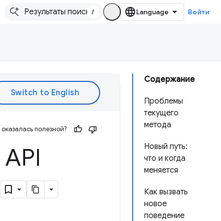
/
Войти
Содержание
Проблемы
текущего
метода
оказалась полезной?
Новый путь:
 API
что и когда
меняется
е
Как вызвать
новое
поведение