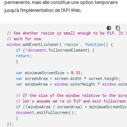
permanente, mais elle constitue une option temporaire
jusqu'à l'implémentation de l'API Web.
// See whether resize is small enough to be PiP. It'
// work for now.
window
.
addEventListener
(
'resize'
,
function
()
{
if
(
!
document
.
fullscreenElement
)
{
return
;
}
var
minimumScreenSize
=
0.33
;
var
screenArea
=
screen
.
width
*
screen
.
height
;
var
windowArea
=
window
.
outerHeight
*
window
.
out
// If the size of the window relative to the scre
// let's assume we're in PiP and exit fullscreen
if
((
windowArea
/
screenArea
)
 < 
minimumScreenSiz
document
.
exitFullscreen
();
}
});