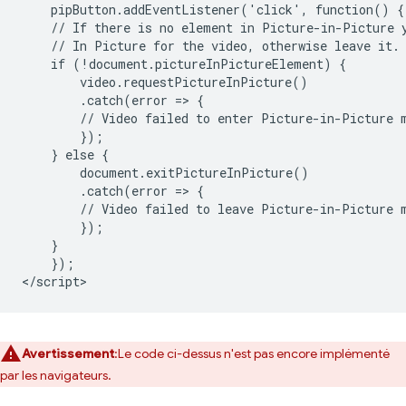
    pipButton.addEventListener('click', function() {

    // If there is no element in Picture-in-Picture y
    // In Picture for the video, otherwise leave it.

    if (!document.pictureInPictureElement) {

        video.requestPictureInPicture()

        .catch(error => {

        // Video failed to enter Picture-in-Picture m
        });

    } else {

        document.exitPictureInPicture()

        .catch(error => {

        // Video failed to leave Picture-in-Picture m
        });

    }

    });

Avertissement
:Le code ci-dessus n'est pas encore implémenté
par les navigateurs.