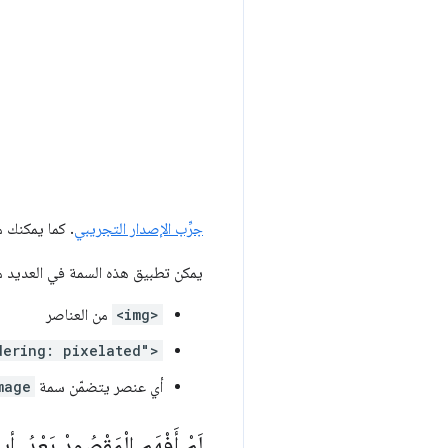
جرِّب الإصدار التجريبي
. كما يمكنك 
يمكن تطبيق هذه السمة في العديد من
<img>
من العناصر
dering: pixelated">
أي عنصر يتضمّن سمة
mage
لَمْ أَفْهَمِ الْمَقْصُودْ بَعْدُ
.
أين