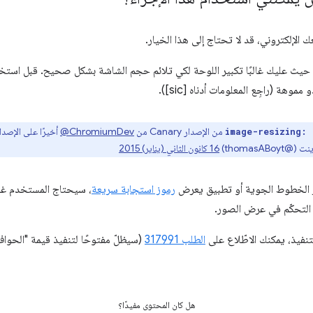
الإلكتروني، قد لا تحتاج إلى هذا الخيار.
هة (راجِع المعلومات أدناه [sic]).
من الإصدار Canary من
‎@ChromiumDev
أخيرًا على الإصدا
image-resizing: 
thomasABoy)
‫16 كانون الثاني (يناير) 2015
كر الخطوط الجوية أو تطبيق يعرض
رموز استجابة سريعة
، سيحتاج المستخدم غالب
 التحكّم في عرض الصور.
لتنفيذ، يمكنك الاطّلاع على
الطلب 317991
(سيظلّ مفتوحًا لتنفيذ قيمة "الحواف 
هل كان المحتوى مفيدًا؟