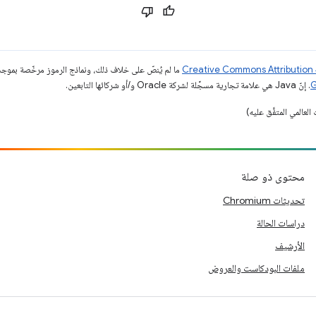
ما لم يُنصّ على خلاف ذلك، ونماذج الرموز مرخّصة بمو
. إنّ Java هي علامة تجارية مسجَّلة لشركة Oracle و/أو شركائها التابعين.
محتوى ذو صلة
تحديثات Chromium
دراسات الحالة
الأرشيف
ملفات البودكاست والعروض