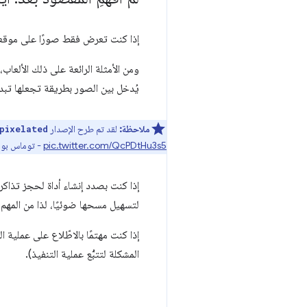
إذا كنت تعرض فقط صورًا على موقعك 
يُدخل بين الصور بطريقة تجعلها تبدو ممو
ملاحظة:
لقد تم طرح الإصدار
pixelated
pic.twitter.com/QcPDtHu3s5
- توماس بوينت (@t
إذا كنت بصدد إنشاء أداة لحجز تذا
لتسهيل مسحها ضوئيًا، لذا من المهم
إذا كنت مهتمًا بالاطّلاع على عملية ا
المشكلة لتتبُّع عملية التنفيذ).