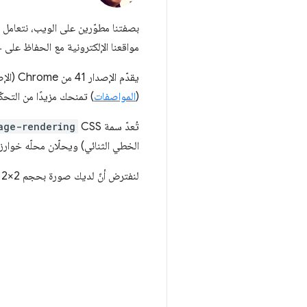
بصفتنا مطوّرين على الويب، نتعامل
مواقعنا الإلكترونية مع الحفاظ على
يقدّم الإصدار 41 من Chrome (الإصدار التجريبي في كانون الثاني (يناير) 2015) خاصية جديدة في CSS‏
(
المواصفات
) تمنحك مزيدًا من التح
تُعدّ سمة CSS
age-rendering
الخطي الثنائي) ويحلّان محلّه خوار
لنفترض أنّ لديك صورة بحجم 2×2 بكسل ووسّعتها إلى 100×100 بكسل، سيعرض المتصفّح الصورة بطريقة لا تجعلها تبدو متكتّلة. على سبيل المثال: