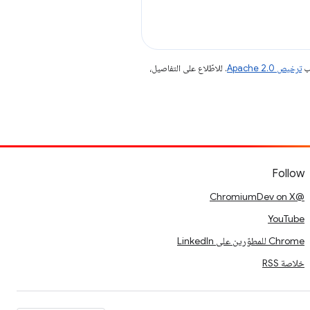
جب
ترخيص Apache 2.0‏
. للاطّلاع على التفاصيل،
Follow
@ChromiumDev on X
YouTube
Chrome للمطوّرين على LinkedIn
خلاصة RSS