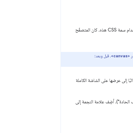
ومن الأمثلة الرائعة على ذلك الألعاب، حيث عليك غالبًا تكبير اللوحة لكي تلائم حجم الشاشة بشكل صحيح. قبل استخدام سمة CSS هذه، كان المتصفّح
ر
. قبل وبعد:
<canvas>
ًا إلى عرضها على الشاشة الكاملة
الحادة"). أضِف علامة النجمة إلى