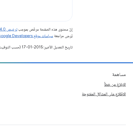
إنّ محتوى هذه الصفحة مرخّص بموجب
ترخيص Creative Commons Attribution 4.0‏
يُرجى مراجعة
سياسات موقع Google Developers‏
تاريخ التعديل الأخير: 2015-01-17 (حسب التوقيت العالمي المتفَّق عليه)
مساهمة
الإبلاغ عن خطأ
الاطّلاع على المشاكل المفتوحة