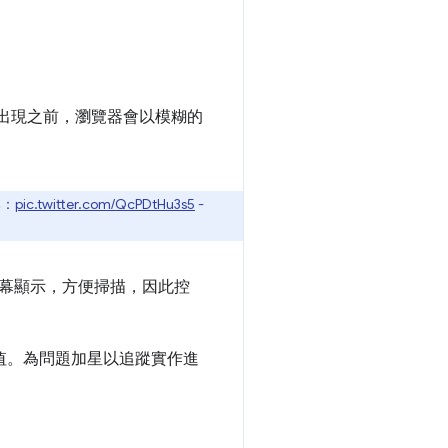
性出現之前，瀏覽器會以模糊的
比：
pic.twitter.com/QcPDtHu3s5
-
幕顯示，方便掃描，因此控
值。為問題加星以追蹤實作進