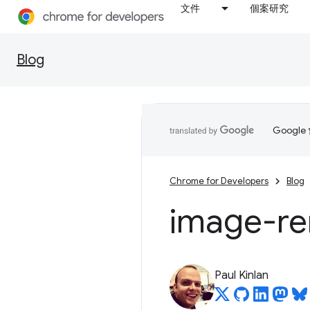
文件
個案研究
Blog
Goog
Chrome for Developers
Blog
image-re
Paul Kinlan