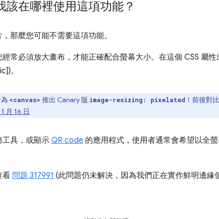
我該在哪裡使用這項功能？
片，那麼您可能不需要這項功能。
經常必須放大畫布，才能正確配合螢幕大小。在這個 CSS 屬
c])。
於為
推出 Canary 版
！前後對
<canvas>
image-resizing: pixelated
 1 月 16 日
務工具，或顯示
QR code
的應用程式，使用者通常會希望以全螢
查看
問題 317991
(此問題仍未解決，因為我們正在實作鮮明邊緣