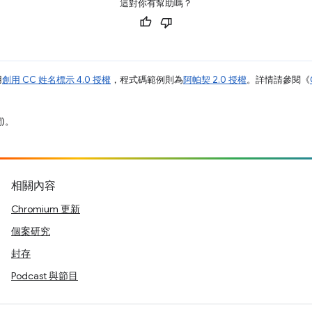
這對你有幫助嗎？
用
創用 CC 姓名標示 4.0 授權
，程式碼範例則為
阿帕契 2.0 授權
。詳情請參閱《
間)。
相關內容
Chromium 更新
個案研究
封存
Podcast 與節目