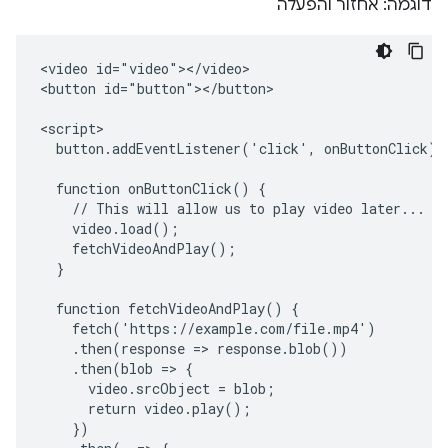
דוגמה: אחזור והפעלה
<video id="video"></video>

<button id="button"></button>

<script>

  button.addEventListener('click', onButtonClick);

  function onButtonClick() {

    // This will allow us to play video later...

    video.load();

    fetchVideoAndPlay();

  }

  function fetchVideoAndPlay() {

    fetch('https://example.com/file.mp4')

    .then(response => response.blob())

    .then(blob => {

      video.srcObject = blob;

      return video.play();

    })
