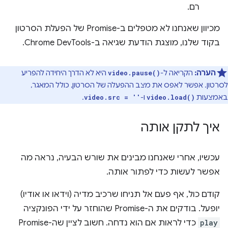
רם.
מכיוון שאנחנו לא מטפלים ב-Promise של הפעלת הסרטון
בקוד שלנו, מוצגת הודעת שגיאה ב-Chrome DevTools.
הערה:
הקריאה ל-
היא לא הדרך היחידה להפריע
video.pause()
לסרטון. אפשר לאפס את מצב ההפעלה של הסרטון, כולל המאגר,
באמצעות
ו-
.
video.src = ''
video.load()
איך לתקן אותה
עכשיו, אחרי שאנחנו מבינים את שורש הבעיה, נראה מה
אפשר לעשות כדי לפתור אותה.
קודם כול, אף פעם אל תניחו שרכיב מדיה (וידאו או אודיו)
יופעל. בודקים את ה-Promise שהוחזר על ידי הפונקציה
play
כדי לראות אם הוא נדחה. חשוב לציין שה-Promise