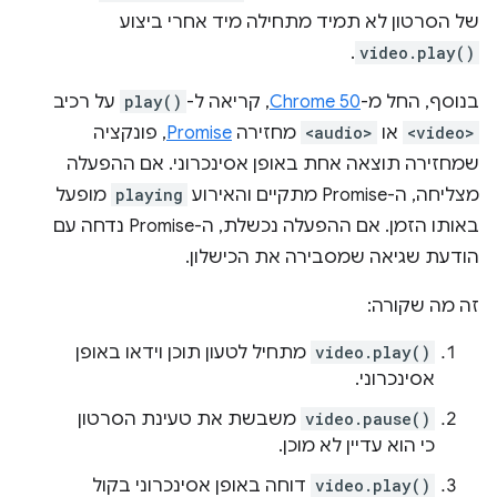
של הסרטון לא תמיד מתחילה מיד אחרי ביצוע
.
video.play()
בנוסף, החל מ-
Chrome 50
, קריאה ל-
play()
על רכיב
<video>
או
<audio>
מחזירה
Promise
, פונקציה
שמחזירה תוצאה אחת באופן אסינכרוני. אם ההפעלה
מצליחה, ה-Promise מתקיים והאירוע
playing
מופעל
באותו הזמן. אם ההפעלה נכשלת, ה-Promise נדחה עם
הודעת שגיאה שמסבירה את הכישלון.
זה מה שקורה:
video.play()
מתחיל לטעון תוכן וידאו באופן
אסינכרוני.
video.pause()
משבשת את טעינת הסרטון
כי הוא עדיין לא מוכן.
video.play()
דוחה באופן אסינכרוני בקול