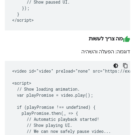
      // Show paused UI.

    });

  }

</script>
מה צריך לעשות
דוגמה: הפעלה והשהיה
<video id="video" preload="none" src="https://exam
<script>

  // Show loading animation.

  var playPromise = video.play();

  if (playPromise !== undefined) {

    playPromise.then(_ => {

      // Automatic playback started!

      // Show playing UI.

      // We can now safely pause video...
