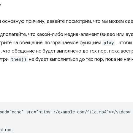
ь
м основную причину, давайте посмотрим, что мы можем сдел
едполагайте, что какой-либо медиа-элемент (видео или ау
трите на обещание, возвращаемое функцией
play
, чтобы
, что обещание не будет выполнено до тех пор, пока восп
нутри
then()
не будет выполняться до тех пор, пока не на
oad="none" src="https://example.com/file.mp4"></video>

tion.
