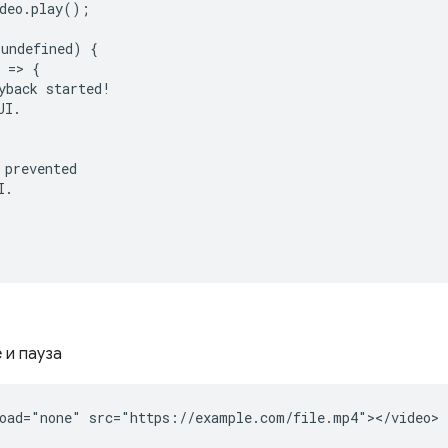
deo.play();

undefined) {

 => {

yback started!

I.

prevented

.

 и пауза
oad="none" src="https://example.com/file.mp4"></video>
