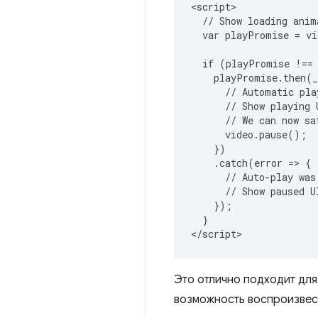
<script>

  // Show loading anima
  var playPromise = vi
  if (playPromise !== 
    playPromise.then(_
      // Automatic pla
      // Show playing U
      // We can now sa
      video.pause();

    })

    .catch(error => {

      // Auto-play was 
      // Show paused UI
    });

  }

</script>
Это отлично подходит для
возможность воспроизвес