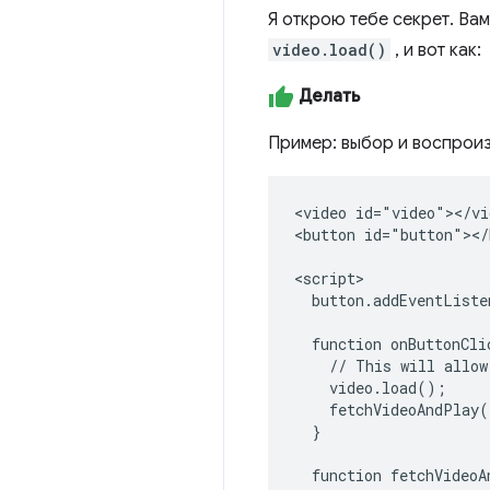
Я открою тебе секрет. Ва
video.load()
, и вот как:
Делать
Пример: выбор и воспрои
<video id="video"></vid
<button id="button"></
<script>

  button.addEventListe
  function onButtonCli
    // This will allow
    video.load();

    fetchVideoAndPlay(
  }

  function fetchVideoA