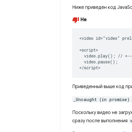
Ниже приведен код JavaScr
Не
<video id="video" prel
<script>

  video.play(); // <--
  video.pause();

</script>
Приведенный выше код при
_Uncaught (in promise)
Поскольку видео не загру
сразу после выполнения