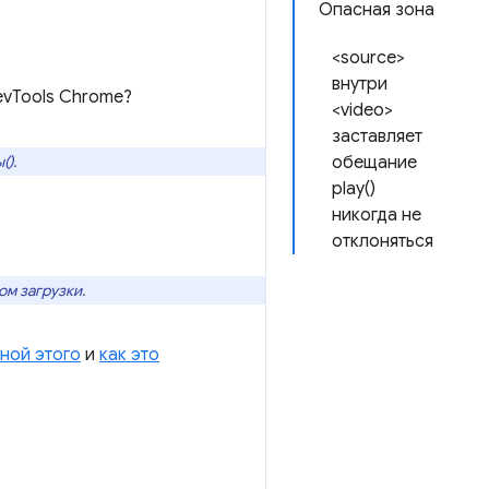
Опасная зона
<source>
внутри
evTools Chrome?
<video>
заставляет
().
обещание
play()
никогда не
отклоняться
ом загрузки.
иной этого
и
как это