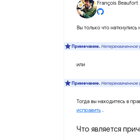
François Beaufort
Вы только что наткнулись
Примечание.
Неперехваченное (в
или
Примечание.
Неперехваченное (
Тогда вы находитесь в пр
исправить
.
Что является при