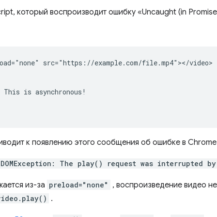
ipt, который воспроизводит ошибку «Uncaught (in Promise
oad="none" src="https://example.com/file.mp4"></video>

 This is asynchronous!

водит к появлению этого сообщения об ошибке в Chrome 
 DOMException: The play() request was interrupted by
жается из-за
preload="none"
, воспроизведение видео не
video.play()
.