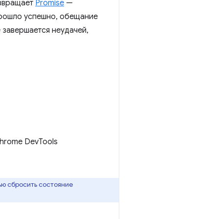
звращает
Promise
—
прошло успешно, обещание
 завершается неудачей,
hrome DevTools
ью сбросить состояние