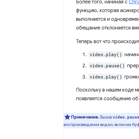
Более того, начиная с
Chr
функцию, которая асинхр
выполняется и одновреме
обещание отклоняется вм
Теперь вот что происходит
video.play()
начина
video.pause()
преры
video.play()
громк
Поскольку в нашем коде м
появляется сообщение об
Примечание.
Вызов
video.paus
воспроизведения видео, включая бу