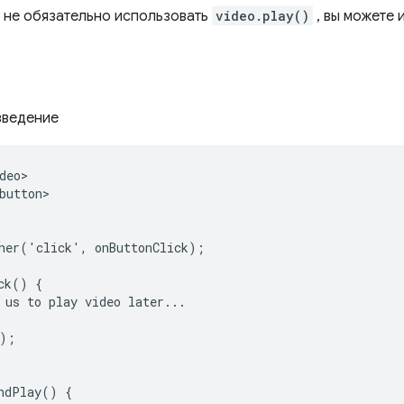
м не обязательно использовать
video.play()
, вы можете 
зведение
eo>

button>

ner('click', onButtonClick);

ck() {

 us to play video later...

);

ndPlay() {
