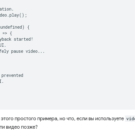
tion.

deo.play();

undefined) {

 => {

yback started!

I.

fely pause video...

prevented

.

 этого простого примера, но что, если вы используете
vid
ти видео позже?