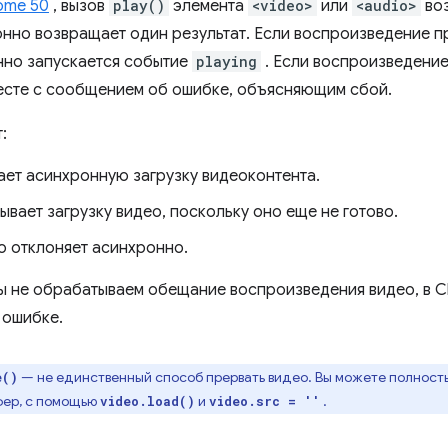
ome 50
, вызов
play()
элемента
<video>
или
<audio>
во
онно возвращает один результат. Если воспроизведение 
нно запускается событие
playing
. Если воспроизведение
есте с сообщением об ошибке, объясняющим сбой.
:
ет асинхронную загрузку видеоконтента.
вает загрузку видео, поскольку оно еще не готово.
о отклоняет асинхронно.
ы не обрабатываем обещание воспроизведения видео, в C
 ошибке.
— не единственный способ прервать видео. Вы можете полност
e()
фер, с помощью
и
.
video.load()
video.src = ''