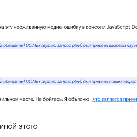
 на эту неожиданную медиа-ошибку в консоли JavaScript D
 обещании) DOMException: запрос play() был прерван вызовом паузы
в обещании) DOMException: запрос play() был прерван новым запрос
авильном месте. Не бойтесь. Я объясню
, что является прич
чиной этого