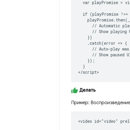
  var playPromise = vi
  if (playPromise !== 
    playPromise.then(_
      // Automatic pla
      // Show playing U
    })

    .catch(error => {

      // Auto-play was 
      // Show paused UI
    });

  }

</script>
Делать
Пример: Воспроизведение
<video id="video" prel