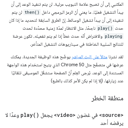
المكتبي إلى أن تصبح علامة التبويب مرئية. لن يتم تنفيذ الوعد إلى أن
يبدأ التشغيل فعليًا، ما يعني أنّ الرمز البرمجي داخل
then()
لن يتم
تنفيذه إلى أن يبدأ تشغيل الوسائط. إنّ الطرق السابقة لتحديد ما إذا كان
حدث
play()
ناجحًا، مثل الانتظار لمدّة زمنية محدّدة لحدث
playing
والافتراض أنّه حدث خطأ إذا لم يتم تفعيله، تكون عرضة
للنتائج السلبية الخاطئة في سيناريوهات التشغيل المتأخر.
لقد نشرنا
مثالاً على البث المباشر
يوضّح هذه الوظيفة الجديدة. يمكنك
عرضها في متصفّح مثل Chrome 50 الذي يتيح استخدام هذه الواجهة
المستندة إلى الوعد. يُرجى العِلم أنّ الصفحة ستشغّل الموسيقى تلقائيًا
عند زيارتها. (إلا إذا لم يكن الأمر كذلك بالطبع)
منطقة الخطر
<source>
في غضون
<video>
يجعل
)
play(
وعدًا لا
يرفضه أحد