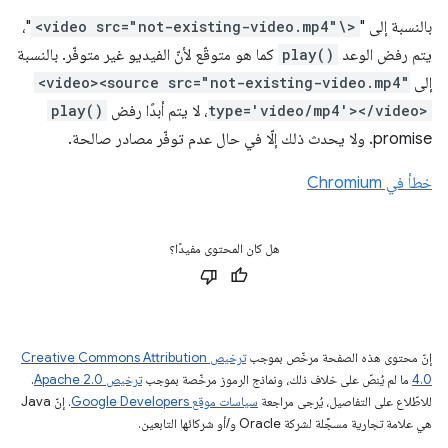
بالنسبة إلى "
<video src="not-existing-video.mp4"\>
"،
يتم رفض الوعد
play()
كما هو متوقّع لأنّ الفيديو غير متوفّر. بالنسبة
إلى
<video><source src="not-existing-video.mp4"
type='video/mp4'></video>
، لا يتم أبدًا رفض
play()
promise. ولا يحدث ذلك إلّا في حال عدم توفّر مصادر صالحة.
خطأ في Chromium
هل كان المحتوى مفيدًا؟
إنّ محتوى هذه الصفحة مرخّص بموجب
ترخيص Creative Commons Attribution
4.0‏
ما لم يُنصّ على خلاف ذلك، ونماذج الرموز مرخّصة بموجب
ترخيص Apache 2.0‏
.
للاطّلاع على التفاصيل، يُرجى مراجعة
سياسات موقع Google Developers‏
. إنّ Java
هي علامة تجارية مسجَّلة لشركة Oracle و/أو شركائها التابعين.