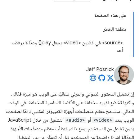
على هذه الصفحة
منطقة الخطر
<source> في غضون <video> يجعل play() وعدًا لا يرفضه
أحد
Jeff Posnick
إنّ تشغيل المحتوى الصوتي والمرئي تلقائيًا على الويب هو ميزة فعّالة،
ولكنها تخضع لقيود مختلفة على الأنظمة الأساسية المختلفة. في الوقت
الحالي، ستسمح معظم متصفّحات أجهزة الكمبيوتر المكتبي دائمًا لصفحات
الويب ببدء
<video>
أو
<audio>
التشغيل من خلال JavaScript
بدون تفاعل من المستخدم. ومع ذلك، تتطلّب معظم متصفّحات الأجهزة
الجوّالة إشارة واضحة من المستخدم قبل أن تتمكّن من بدء التشغيل