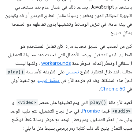
باستخدام JavaScript. يساعد ذلك في ضمان عدم بدء مستخدمي
الأجهزة الجوّالة، الذين يدفعون رسومًا مقابل النطاق الترددي أو قد يكونون
في بيئة عامة، في تنزيل الوسائط وتشغيلها بدون تفاعلهم مع الصفحة
بشكلٍ صريح.
كان من الصعب في السابق تحديد ما إذا كان تفاعل المستخدم هو
المطلوب لبدء التشغيل، ورصد الأعطال التي تحدث عند محاولة التشغيل
(التلقائي) وتعذُّر إكماله. تتوفّر عدة
workarounds
، ولكنها ليست
مثالية. لقد طال انتظارنا لطرح
تحسين
على الطريقة الأساسية
play()
لحلّ هذه المشكلة، وقد تم طرحه الآن في
منصّة الويب
، مع تنفيذ أولي
في
Chrome 50
.
تُعيد الآن دالة
play()
التي يتم تطبيقها على عنصر
<video>
أو
<audio>
قيمة
Promise
. في حال نجاح التشغيل، تتم تلبية الوعد،
وفي حال تعذّر التشغيل، يتم رفض الوعد مع عرض رسالة خطأ توضّح
سبب التعذّر. يتيح لك ذلك كتابة رمز برمجي بسيط مثل ما يلي: