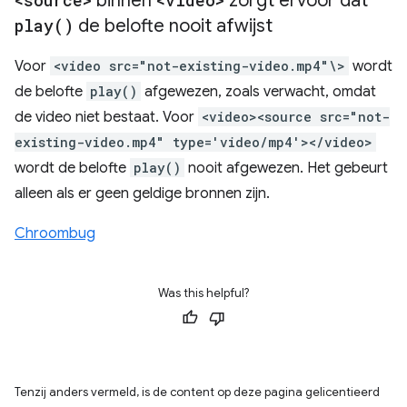
<source>
binnen
<video>
zorgt ervoor dat
play(
)
de belofte nooit afwijst
Voor
<video src="not-existing-video.mp4"\>
wordt
de belofte
play()
afgewezen, zoals verwacht, omdat
de video niet bestaat. Voor
<video><source src="not-
existing-video.mp4" type='video/mp4'></video>
wordt de belofte
play()
nooit afgewezen. Het gebeurt
alleen als er geen geldige bronnen zijn.
Chroombug
Was this helpful?
Tenzij anders vermeld, is de content op deze pagina gelicentieerd