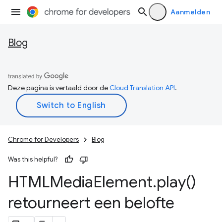
Aanmelden
Blog
Deze pagina is vertaald door de
Cloud Translation API
.
Chrome for Developers
Blog
Was this helpful?
HTMLMedia
Element
.
play(
)
retourneert een belofte