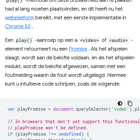
play()
-methode om deze onzekerheid aan te pakken
had al lang moeten plaatsvinden, en dit heeft nu het
webplatform
bereikt, met een eerste implementatie in
Chrome 50
.
Een
play()
-aanroep op een a
<video>
of
<audio>
-
element retourneert nu een
Promise
. Als het afspelen
slaagt, wordt aan de belofte voldaan, en als het afspelen
mislukt, wordt de belofte afgewezen, samen met een
foutmelding waarin de fout wordt uitgelegd. Hiermee
kunt u intuïtieve code schrijven, zoals de volgende:
var
playPromise
=
document
.
querySelector
(
'video'
).
pl
// In browsers that don’t yet support this functional
// playPromise won’t be defined.
if
(
playPromise
!==
undefined
)
{