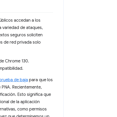
úblicos accedan a los
a variedad de ataques,
extos seguros soliciten
des de red privada solo
r de Chrome 130.
patibilidad.
prueba de baja
para que los
de PNA. Recientemente,
icación. Esto significa que
ional de la aplicación
ernativas, como permisos
na vez que determinemos un