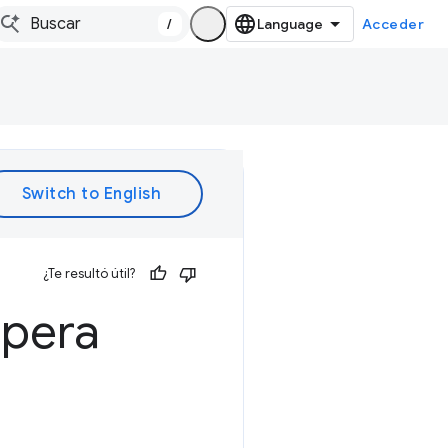
/
Acceder
¿Te resultó útil?
spera