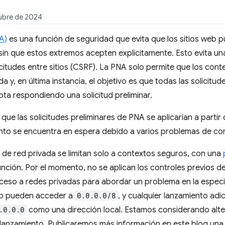
tubre de 2024
A)
es una función de seguridad que evita que los sitios web p
sin que estos extremos acepten explícitamente. Esto evita un
icitudes entre sitios (CSRF). La PNA solo permite que los cont
a y, en última instancia, el objetivo es que todas las solicitu
pta respondiendo una solicitud preliminar.
que las solicitudes preliminares de PNA se aplicarían a parti
nto se encuentra en espera debido a varios problemas de com
s de red privada se limitan solo a contextos seguros, con una
 función. Por el momento, no se aplican los controles previos 
ceso a redes privadas para abordar un problema en la especif
no pueden acceder a
0.0.0.0/8
, y cualquier lanzamiento adic
.0.0.0
como una dirección local. Estamos considerando alt
 el lanzamiento. Publicaremos más información en este blog u