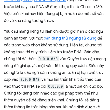
Trước đây, chúng tôi đã thông báo
rằng các yêu cầu
trước khi bay của PNA sẽ được thực thi từ Chrome 130.
Việc triển khai này hiện đang bị tạm hoãn do một số vấn
đề về khả năng tương thích.
Yêu cầu mạng riêng tư hiện chỉ được giới hạn ở các ngữ
cảnh an toàn, với một
bản dùng thử ngừng sử dụng
để
các trang web chọn không sử dụng. Hiện tại, chúng tôi
không thực thi quy trình kiểm tra trước PNA. Gần đây,
chúng tôi đã thêm
0.0.0.0/8
vào Quyền truy cập mạng
riêng để giải quyết một vấn đề trong quy cách. Điều này
có nghĩa là các ngữ cảnh không an toàn bị hạn chế truy
cập vào
0.0.0.0/8
và mọi lần triển khai tiếp theo của
việc thực thi PNA sẽ coi
0.0.0.0
là một địa chỉ cục bộ.
Chúng tôi đang cân nhắc các giải pháp thay thế như
thêm quyền để dễ dàng triển khai. Chúng tôi sẽ đăng
thêm thông tin trên blog này sau khi xác định được kế