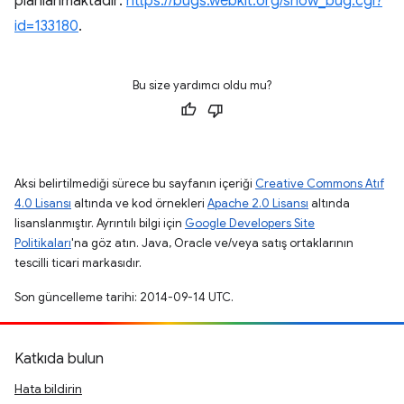
planlanmaktadır:
https://bugs.webkit.org/show_bug.cgi?
id=133180
.
Bu size yardımcı oldu mu?
Aksi belirtilmediği sürece bu sayfanın içeriği
Creative Commons Atıf
4.0 Lisansı
altında ve kod örnekleri
Apache 2.0 Lisansı
altında
lisanslanmıştır. Ayrıntılı bilgi için
Google Developers Site
Politikaları
'na göz atın. Java, Oracle ve/veya satış ortaklarının
tescilli ticari markasıdır.
Son güncelleme tarihi: 2014-09-14 UTC.
Katkıda bulun
Hata bildirin