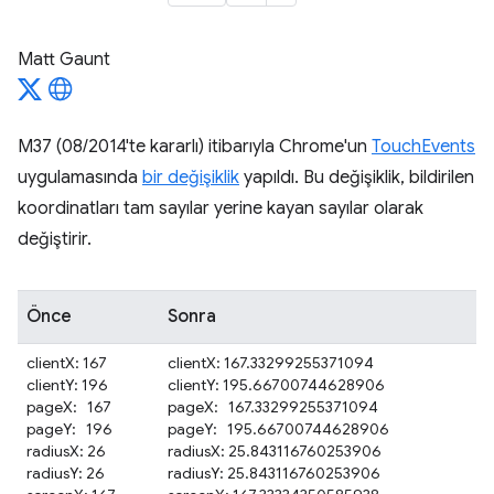
Matt Gaunt
M37 (08/2014'te kararlı) itibarıyla Chrome'un
TouchEvents
uygulamasında
bir değişiklik
yapıldı. Bu değişiklik, bildirilen
koordinatları tam sayılar yerine kayan sayılar olarak
değiştirir.
Önce
Sonra
clientX: 167
clientX: 167.33299255371094
clientY: 196
clientY: 195.66700744628906
pageX: 167
pageX: 167.33299255371094
pageY: 196
pageY: 195.66700744628906
radiusX: 26
radiusX: 25.843116760253906
radiusY: 26
radiusY: 25.843116760253906