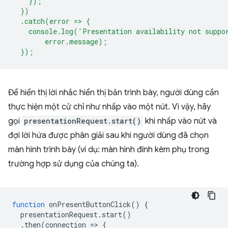
    });
  })
  .catch(error => {
    console.log('Presentation availability not suppo
        error.message);
  });
Để hiển thị lời nhắc hiển thị bản trình bày, người dùng cần
thực hiện một cử chỉ như nhấp vào một nút. Vì vậy, hãy
gọi
presentationRequest.start()
khi nhấp vào nút và
đợi lời hứa được phân giải sau khi người dùng đã chọn
màn hình trình bày (ví dụ: màn hình đính kèm phụ trong
trường hợp sử dụng của chúng ta).
function
onPresentButtonClick
()
{
presentationRequest
.
start
()
.
then
(
connection
=
>
{