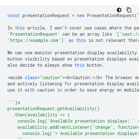
const
presentationRequest
=
new
PresentationRequest
(
In
this
article
,
I
won
’
t
cover
use
cases
where
the
p
`PresentationRequest`
can
be
an
array
like
`['cast:/
'https://example.com']`
as
this
is
not
relevant
ther
We
can
now
monitor
presentation
display
availability
button
visibility
based
on
presentation
displays
avai
also
decide
to
always
show
this
button
.
<
aside
class
=
"caution"
><
b>Caution
:
<
/b> The browser m
and
actively
listening
for
presentation
display
avail
use
it
with
caution
in
order
to
save
energy
on
mobil
```js
presentationRequest.getAvailability()
  .then(availability => {
    console.log('Available presentation displays: ' 
    availability.addEventListener('change', function
      console.log('> Available presentation displays