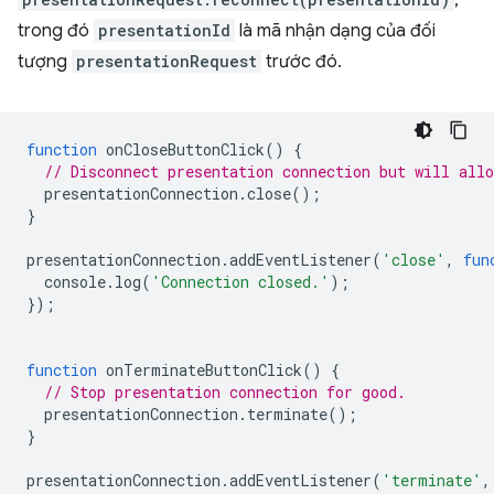
,
trong đó
presentationId
là mã nhận dạng của đối
tượng
presentationRequest
trước đó.
function
onCloseButtonClick
()
{
// Disconnect presentation connection but will allo
presentationConnection
.
close
();
}
presentationConnection
.
addEventListener
(
'close'
,
fun
console
.
log
(
'Connection closed.'
);
});
function
onTerminateButtonClick
()
{
// Stop presentation connection for good.
presentationConnection
.
terminate
();
}
presentationConnection
.
addEventListener
(
'terminate'
,