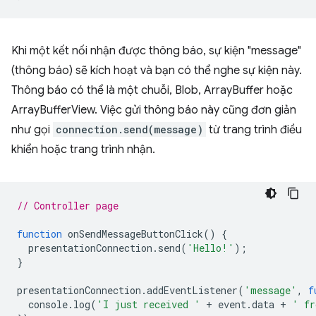
Khi một kết nối nhận được thông báo, sự kiện "message"
(thông báo) sẽ kích hoạt và bạn có thể nghe sự kiện này.
Thông báo có thể là một chuỗi, Blob, ArrayBuffer hoặc
ArrayBufferView. Việc gửi thông báo này cũng đơn giản
như gọi
connection.send(message)
từ trang trình điều
khiển hoặc trang trình nhận.
// Controller page
function
onSendMessageButtonClick
()
{
presentationConnection
.
send
(
'Hello!'
);
}
presentationConnection
.
addEventListener
(
'message'
,
f
console
.
log
(
'I just received '
+
event
.
data
+
' fr