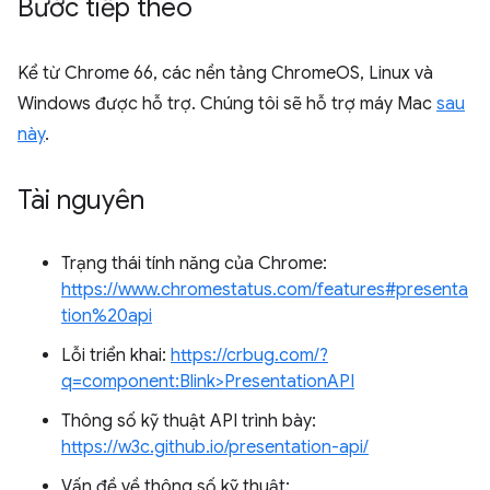
Bước tiếp theo
Kể từ Chrome 66, các nền tảng ChromeOS, Linux và
Windows được hỗ trợ. Chúng tôi sẽ hỗ trợ máy Mac
sau
này
.
Tài nguyên
Trạng thái tính năng của Chrome:
https://www.chromestatus.com/features#presenta
tion%20api
Lỗi triển khai:
https://crbug.com/?
q=component:Blink>PresentationAPI
Thông số kỹ thuật API trình bày:
https://w3c.github.io/presentation-api/
Vấn đề về thông số kỹ thuật: