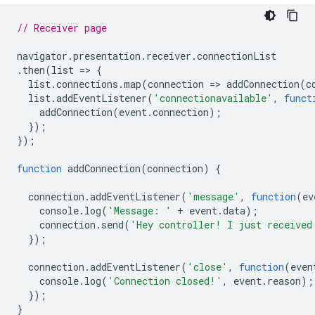
// Receiver page
navigator
.
presentation
.
receiver
.
connectionList
.
then
(
list
=
>
{
list
.
connections
.
map
(
connection
=
>
addConnection
(
c
list
.
addEventListener
(
'connectionavailable'
,
funct
addConnection
(
event
.
connection
);
});
});
function
addConnection
(
connection
)
{
connection
.
addEventListener
(
'message'
,
function
(
ev
console
.
log
(
'Message: '
+
event
.
data
);
connection
.
send
(
'Hey controller! I just received
});
connection
.
addEventListener
(
'close'
,
function
(
even
console
.
log
(
'Connection closed!'
,
event
.
reason
);
});
}