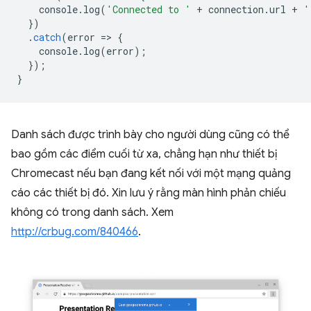
console
.
log
(
'Connected to '
+
connection
.
url
+
'
})
.
catch
(
error
=
>
{
console
.
log
(
error
);
});
}
Danh sách được trình bày cho người dùng cũng có thể
bao gồm các điểm cuối từ xa, chẳng hạn như thiết bị
Chromecast nếu bạn đang kết nối với một mạng quảng
cáo các thiết bị đó. Xin lưu ý rằng màn hình phản chiếu
không có trong danh sách. Xem
http://crbug.com/840466
.