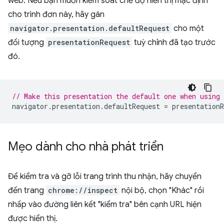
web. Nếu bạn muốn kiểm soát chế độ hiển thị mặc định
cho trình đơn này, hãy gán
navigator.presentation.defaultRequest
cho một
đối tượng
presentationRequest
tuỳ chỉnh đã tạo trước
đó.
// Make this presentation the default one when using
navigator
.
presentation
.
defaultRequest
=
presentationR
Mẹo dành cho nhà phát triển
Để kiểm tra và gỡ lỗi trang trình thu nhận, hãy chuyển
đến trang
chrome://inspect
nội bộ, chọn "Khác" rồi
nhấp vào đường liên kết "kiểm tra" bên cạnh URL hiện
được hiển thị.