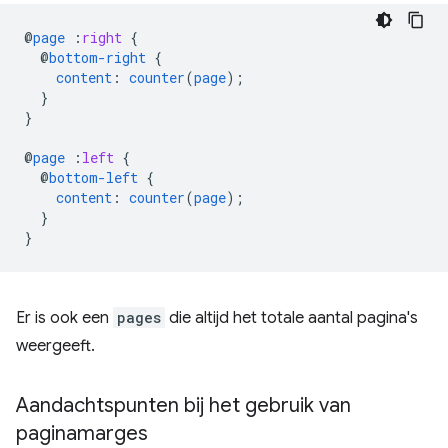
@
page
:
right
{
@
bottom-right
{
content
:
counter
(
page
);
}
}
@
page
:
left
{
@
bottom-left
{
content
:
counter
(
page
);
}
}
Er is ook een
pages
die altijd het totale aantal pagina's
weergeeft.
Aandachtspunten bij het gebruik van
paginamarges