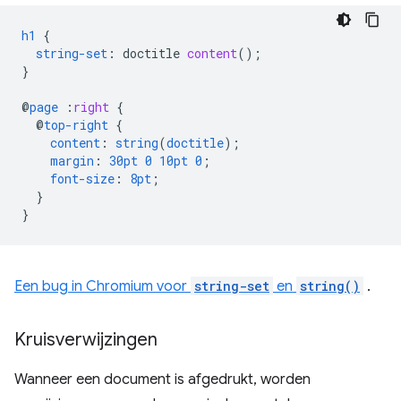
h1
{
string-set
:
doctitle
content
();
}
@
page
:
right
{
@
top-right
{
content
:
string
(
doctitle
);
margin
:
30pt
0
10pt
0
;
font-size
:
8pt
;
}
}
Een bug in Chromium voor
string-set
en
string()
.
Kruisverwijzingen
Wanneer een document is afgedrukt, worden