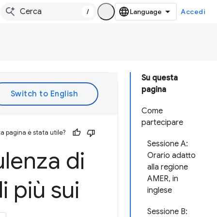
/
Accedi
Su questa
pagina
Come
partecipare
 pagina è stata utile?
Sessione A:
ulenza di
Orario adatto
alla regione
AMER, in
i più sui
inglese
Sessione B: