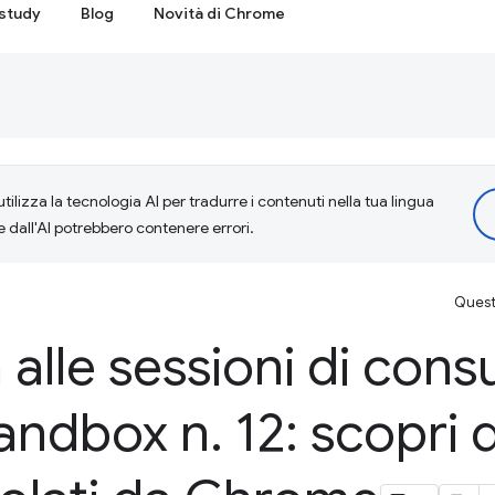
study
Blog
Novità di Chrome
tilizza la tecnologia AI per tradurre i contenuti nella tua lingua
e dall'AI potrebbero contenere errori.
Questa
 alle sessioni di cons
Sandbox n
.
12: scopri d