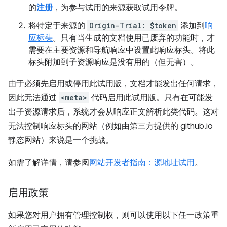
的
注册
，为参与试用的来源获取试用令牌。
将特定于来源的
Origin-Trial: $token
添加到
响
应标头
。只有当生成的文档使用已废弃的功能时，才
需要在主要资源和导航响应中设置此响应标头。将此
标头附加到子资源响应是没有用的（但无害）。
由于必须先启用或停用此试用版，文档才能发出任何请求，
因此无法通过
<meta>
代码启用此试用版。
只有在可能发
出子资源请求后，系统才会从响应正文解析此类代码。这对
无法控制响应标头的网站（例如由第三方提供的 github.io
静态网站）来说是一个挑战。
如需了解详情，请参阅
网站开发者指南：源地址试用
。
启用政策
如果您对用户拥有管理控制权，则可以使用以下任一政策重