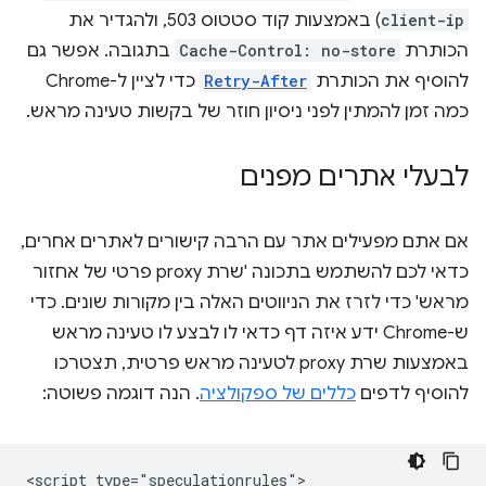
client-ip
) באמצעות קוד סטטוס 503, ולהגדיר את
הכותרת
Cache-Control: no-store
בתגובה. אפשר גם
להוסיף את הכותרת
Retry-After
כדי לציין ל-Chrome
כמה זמן להמתין לפני ניסיון חוזר של בקשות טעינה מראש.
לבעלי אתרים מפנים
אם אתם מפעילים אתר עם הרבה קישורים לאתרים אחרים,
כדאי לכם להשתמש בתכונה 'שרת proxy פרטי של אחזור
מראש' כדי לזרז את הניווטים האלה בין מקורות שונים. כדי
ש-Chrome ידע איזה דף כדאי לו לבצע לו טעינה מראש
באמצעות שרת proxy לטעינה מראש פרטית, תצטרכו
להוסיף לדפים
כללים של ספקולציה
. הנה דוגמה פשוטה:
<script type="speculationrules">
