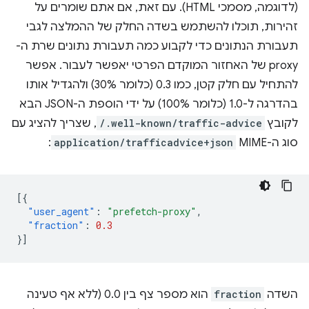
(לדוגמה, מסמכי HTML). עם זאת, אם אתם שומרים על
זהירות, תוכלו להשתמש בשדה החלק של ההמלצה לגבי
תעבורת הנתונים כדי לקבוע כמה תעבורת נתונים שרת ה-
proxy של האחזור המוקדם הפרטי יאפשר לעבור. אפשר
להתחיל עם חלק קטן, כמו 0.3 (כלומר 30%) ולהגדיל אותו
בהדרגה ל-1.0 (כלומר 100%) על ידי הוספת ה-JSON הבא
לקובץ
/.well-known/traffic-advice
, שצריך להציג עם
סוג ה-MIME
application/trafficadvice+json
:
[{
"user_agent"
:
"prefetch-proxy"
,
"fraction"
:
0.3
}]
השדה
fraction
הוא מספר צף בין 0.0 (ללא אף טעינה