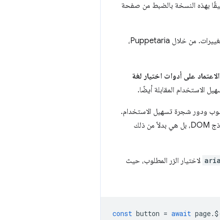
وثيقًا بهذه النسخة بالضبط من صفحة
هذه ليست أخبارًا جديدة لكاتبي الاختبارات: يحاول مستخدمو Puppeteer اختيار عناصر اختيار قوية ضد هذه التغييرات. من خلال Puppetaria،
اعتماد على أدوات اختيار لغة
سهيل الاستخدام المقابلة أيضًا.
حسوب ودور شجرة تسهيل الاستخدام.
مقارنةً بأدوات اختيار لغة CSS، تكون هذه الخصائص ذات طبيعة دلالية. وهي ليست مرتبطة بالسمات النحوية لنموذج DOM، بل هي بدلاً من ذلك
ari
لاختيار الزر المطلوب، حيث
const
button
=
await
page
.
$