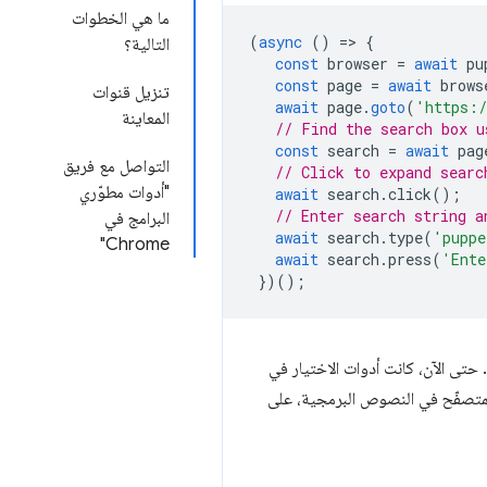
ما هي الخطوات
(
async
()
=
>
{
التالية؟
const
browser
=
await
pu
const
page
=
await
brows
تنزيل قنوات
await
page
.
goto
(
'https:/
المعاينة
// Find the search box u
const
search
=
await
pag
التواصل مع فريق
// Click to expand searc
"أدوات مطوّري
await
search
.
click
();
// Enter search string a
البرامج في
await
search
.
type
(
'puppe
Chrome"
await
search
.
press
(
'Ente
})();
وبالتالي، فإنّ كيفية تحديد العناصر باستخدام أدوات اختيار طلبات البحث هي جزء أساسي من تجربة Puppeteer. حتى الآن، كانت أدوات الاختيار في
اظ على تفاعلات المتصفّح في النصوص البرمجية، على