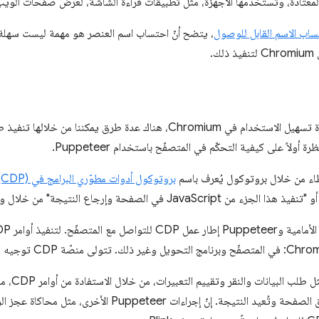
ساب الاسم القابل للوصول
، يتضح أنّ احتساب اسم العنصر هو مهمة ليست سهلة، لذ
.
ء من خلال بروتوكول يُعرف باسم
بروتوكول أدوات مطوّري البرامج في Chrome (CDP)
وإرجاع النتيجة" من خلال واجهة لا تعتمد على اللغة.
تقيِّم JavaScript مباشرةً في سياق الصفحة وتُعيد النتيجة. إنّ