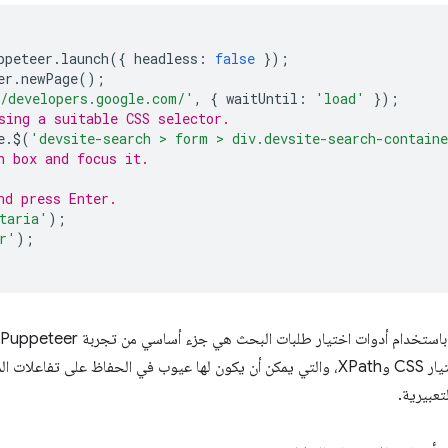
ppeteer
.
launch
({
headless
:
false
});
er
.
newPage
();
/developers.google.com/'
,
{
waitUntil
:
'load'
});
sing a suitable CSS selector.
e
.
$
(
'devsite-search > form > div.devsite-search-contain
h box and focus it.
nd press Enter.
taria'
);
r'
);
Puppeteer تقتصر على أدوات اختيار CSS وXPath، والتي يمكن أن يكون لها عيوب في الحف
لتعبيرية.