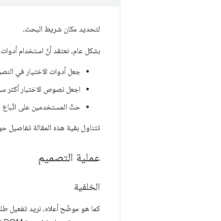
لتحديد مكان شريط البحث.
بشكل عام، نعتقد أنّ استخدام أدوات اختيار ARIA هذه يمكن أن يوفّر للمستخدِمين في uppeteer
جعل أدوات الاختيار في النصو
اجعل نصوص الاختبار أكثر سه
حثّ المستخدمين على اتّباع 
تتناول بقية هذه المقالة تفاصيل حول كيفي
عملية التصميم
الخلفية
كما هو موضّح أعلاه، نريد تفعيل ط