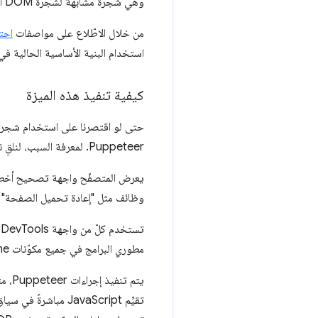
وهي شجرة مشابهة لشجرة DOM المعتادة، وتستخدمها الأجهزة، مثل تطبيقات قراءة الشاشة، لعرض صفحات الويب.
من خلال الاطّلاع على مواصفات
احت
استخدام البنية الأساسية الحالية في Chromium لتنفيذ ذلك
كيفية تنفيذ هذه الميزة
Puppeteer. لمعرفة السبب، لنلقِ نظرة أولاً على كيفية التحكّم في المتصفّح باستخدام Puppeteer.
يعرض المتصفّح واجهة تصحيح أخطا
وظائف مثل "إعادة تحميل الصفحة" أو "تنفيذ هذا الجزء من JavaScript في الصفحة 
مطوري البرامج في جميع مكوّنات Chrome: في المتصفّح وبرنامج التحويل وغير ذلك. تتولى منصّة CDP توجيه الأوامر إلى المكان الصحيح.
يتم تنفيذ إجراءات Puppeteer، مثل طلب البيانات والنقر وتقييم التعبيرات، من خلال الاستفادة من أوامر CDP، مثل