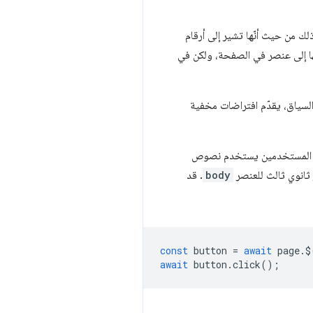
يار CSS نحوية بطبيعتها، وهي مرتبطة ارتباطًا وثيقًا بالعمل الداخلي للتمثيل النصي لشجرة DOM، وذلك من حيث أنّها تشير إلى أرقام
ط أو إضافتها إلى عنصر في الصفحة، ولكن في
Pupp هو مراقب خارجي للصفحة، لذا عند استخدام أدوات اختيار CSS في هذا السياق، يقدّم افتراضات مخفية
أحد المستخدمين يستخدم نصوص
انوي ثالث للعنصر
body
. قد
const
button
=
await
page
.
$
await
button
.
click
();