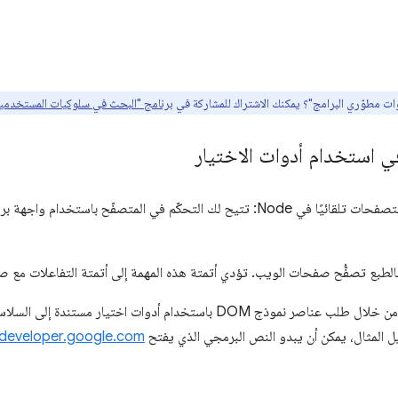
ت مطوّري البرامج"؟ يمكنك الاشتراك للمشاركة في
برنامج "البحث في سلوكيات المستخدمين" من
هي بالطبع تصفُّح صفحات الويب. تؤدي أتمتة هذه المهمة إلى أتمتة التفاعلات مع 
في Puppeteer، يتم تحقيق ذلك من خلال طلب عناصر نموذج DOM باستخدام أدوات 
يل المثال، يمكن أن يبدو النص البرمجي الذي يفتح
developer.google.com