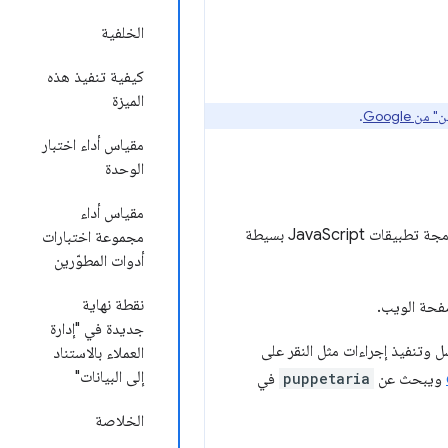
الخلفية
كيفية تنفيذ هذه
الميزة
 Google
.
مقياس أداء اختبار
الوحدة
مقياس أداء
‫Puppeteer هي مكتبة لتشغيل المتصفحات تلقائيًا في Node: تتيح لك التحكّم في المتصفّح باستخدام واجهة برمجة تطبيقات JavaScript بسيطة
مجموعة اختبارات
أدوات المطوّرين
نقطة نهاية
صفحة الويب.
جديدة في "إدارة
اختيار مستندة إلى السلاسل وتنفيذ إجراءات مثل النقر على
العملاء بالاستناد
إلى البيانات"
ويبحث عن
puppetaria
في
الخلاصة