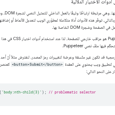
أدوات الاختيار الدلالية
إنّ أدوات اخت
عريف وأسماء الفئات من DOM. وبالتالي، توفّر هذه الأدوات أداة متكاملة لمطوّري الويب لتعديل الأنما
لصفحة وشجرة DOM الخاصة بها.
من ناحية أخرى، ملفّ نصي eteer
يها ملفّ نصي Puppeteer.
رمجية قد تكون غير متّسقة وعرضة لتغييرات رمز المصدر. لنفترض مثلاً أنّ 
<button>Submit</button>
كعنصر ث
 على النحو التالي:
(
'body:nth-child(3)'
);
// problematic selector