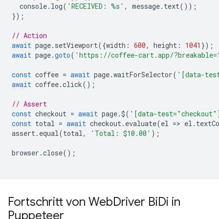
console
.
log
(
'RECEIVED: %s'
,
message
.
text
());
});
// Action
await
page
.
setViewport
({
width
:
600
,
height
:
1041
});
await
page
.
goto
(
'https://coffee-cart.app/?breakable=
const
coffee
=
await
page
.
waitForSelector
(
'[data-tes
await
coffee
.
click
();
// Assert 
const
checkout
=
await
page
.
$
(
'[data-test="checkout"
const
total
=
await
checkout
.
evaluate
(
el
=
>
el
.
textC
assert
.
equal
(
total
,
'Total: $10.00'
);
browser
.
close
();
Fortschritt von Web
Driver Bi
Di in
Puppeteer