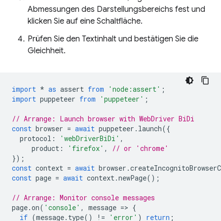
Abmessungen des Darstellungsbereichs fest und
klicken Sie auf eine Schaltfläche.
Prüfen Sie den Textinhalt und bestätigen Sie die
Gleichheit.
import
*
as
assert
from
'node:assert'
;
import
puppeteer
from
'puppeteer'
;
// Arrange: Launch browser with WebDriver BiDi
const
browser
=
await
puppeteer
.
launch
({
protocol
:
'webDriverBiDi'
,
product
:
'firefox'
,
// or 'chrome'
});
const
context
=
await
browser
.
createIncognitoBrowserC
const
page
=
await
context
.
newPage
();
// Arrange: Monitor console messages
page
.
on
(
'console'
,
message
=
>
{
if
(
message
.
type
()
!=
'error'
)
return
;