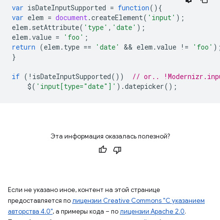
var
isDateInputSupported
=
function
(){
var
elem
=
document
.
createElement
(
'input'
);
elem
.
setAttribute
(
'type'
,
'date'
);
elem
.
value
=
'foo'
;
return
(
elem
.
type
==
'date'
 && 
elem
.
value
!=
'foo'
)
}
if
(
!
isDateInputSupported
())
// or.. !Modernizr.inp
$
(
'input[type="date"]'
).
datepicker
();
Эта информация оказалась полезной?
Если не указано иное, контент на этой странице
предоставляется по
лицензии Creative Commons "С указанием
авторства 4.0"
, а примеры кода – по
лицензии Apache 2.0
.