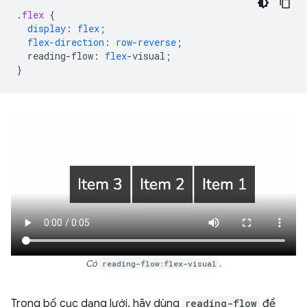
.
flex
{
display
:
flex
;
flex-direction
:
row-reverse
;
reading-flow
:
flex
-
visual
;
}
Có
reading-flow:flex-visual
.
Trong bố cục dạng lưới, hãy dùng
reading-flow
để