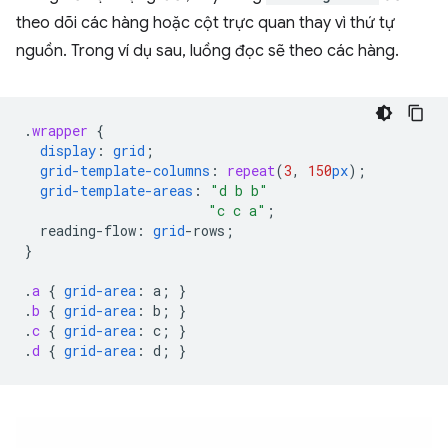
theo dõi các hàng hoặc cột trực quan thay vì thứ tự
nguồn. Trong ví dụ sau, luồng đọc sẽ theo các hàng.
.
wrapper
{
display
:
grid
;
grid-template-columns
:
repeat
(
3
,
150
px
);
grid-template-areas
:
"d b b"
"c c a"
;
reading-flow
:
grid
-
rows
;
}
.
a
{
grid-area
:
a
;
}
.
b
{
grid-area
:
b
;
}
.
c
{
grid-area
:
c
;
}
.
d
{
grid-area
:
d
;
}