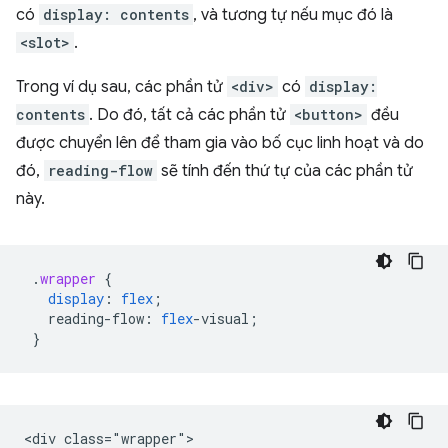
có
display: contents
, và tương tự nếu mục đó là
<slot>
.
Trong ví dụ sau, các phần tử
<div>
có
display:
contents
. Do đó, tất cả các phần tử
<button>
đều
được chuyển lên để tham gia vào bố cục linh hoạt và do
đó,
reading-flow
sẽ tính đến thứ tự của các phần tử
này.
.
wrapper
{
display
:
flex
;
reading-flow
:
flex
-
visual
;
}
<div class="wrapper">
