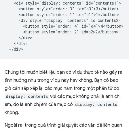
   <div style="display: contents" id="contents1">

     <button style="order: 3" id="o3">3</button>

     <button style="order: 1" id="o1">1</button>

     <div style="display: contents" id=contents2>

       <button style="order: 4" id="o4">4</button>

       <button style="order: 2" id=o2>2</button>

     </div>

   </div>

Chúng tôi muốn biết liệu bạn có ví dụ thực tế nào gây ra
tình huống như trong ví dụ này hay không. Bạn có bao
giờ cần sắp xếp lại các mục nằm trong một phần tử có
display: contents
với các mục không phải là anh chị
em, do là anh chị em của mục có
display: contents
không.
Ngoài ra, trong quá trình giải quyết các vấn đề liên quan