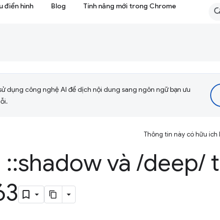
 điển hình
Blog
Tính năng mới trong Chrome
sử dụng công nghệ AI để dịch nội dung sang ngôn ngữ bạn ưu
ỗi.
Thông tin này có hữu ích
á
::
shadow và
/
deep
/
t
63