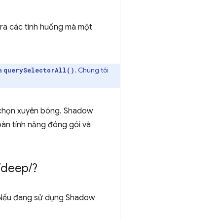
 ra các tình huống mà một
à
. Chúng tôi
querySelectorAll()
 chọn xuyên bóng. Shadow
oàn tính năng đóng gói và
/
deep
/
?
 Nếu đang sử dụng Shadow