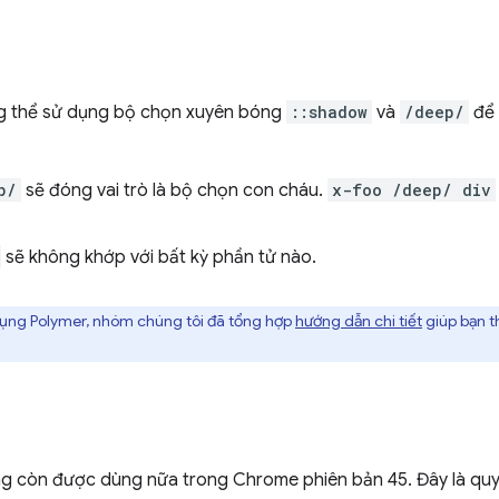
g thể sử dụng bộ chọn xuyên bóng
::shadow
và
/deep/
để 
p/
sẽ đóng vai trò là bộ chọn con cháu.
x-foo /deep/ div
sẽ không khớp với bất kỳ phần tử nào.
ụng Polymer, nhóm chúng tôi đã tổng hợp
hướng dẫn chi tiết
giúp bạn t
 còn được dùng nữa trong Chrome phiên bản 45. Đây là quyế