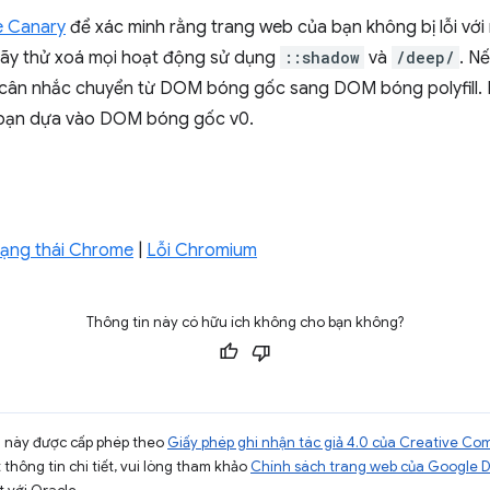
 Canary
để xác minh rằng trang web của bạn không bị lỗi với
hãy thử xoá mọi hoạt động sử dụng
::shadow
và
/deep/
. N
cân nhắc chuyển từ DOM bóng gốc sang DOM bóng polyfill. B
 bạn dựa vào DOM bóng gốc v0.
trạng thái Chrome
|
Lỗi Chromium
Thông tin này có hữu ích không cho bạn không?
ng này được cấp phép theo
Giấy phép ghi nhận tác giả 4.0 của Creative C
t thông tin chi tiết, vui lòng tham khảo
Chính sách trang web của Google 