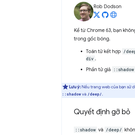
Rob Dodson
Kể từ Chrome 63, bạn khôn
trong gốc bóng.
Toán tử kết hợp
/dee
div
.
Phần tử giả
::shadow
Lưu ý:
Nếu trang web của bạn sử d
và
.
::shadow
/deep/
Quyết định gỡ bỏ
::shadow
và
/deep/
không