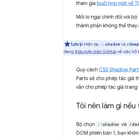
tham gia
buổi họp mặt về T
Mối lo ngại chính đối với b
thành phần không thể thay đ
Lưu ý:
Hiện tại,
và
::shadow
/deep
đang
thảo luận trên GitHub
về việc hỗ t
Quy cách
CSS Shadow Part
Parts sẽ cho phép tác giả 
vẫn cho phép tác giả trang 
Tôi nên làm gì nế
Bộ chọn
::shadow
và
/de
DOM phiên bản 1, bạn không