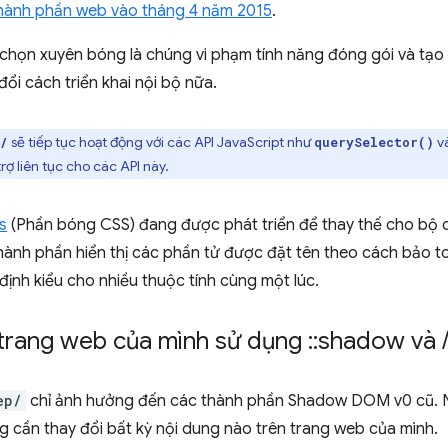
hành phần web vào tháng 4 năm 2015
.
ộ chọn xuyên bóng là chúng vi phạm tính năng đóng gói và tạo
ổi cách triển khai nội bộ nữa.
sẽ tiếp tục hoạt động với các API JavaScript như
v
/
querySelector()
rợ liên tục cho các API này.
s
(Phần bóng CSS) đang được phát triển để thay thế cho bộ
thành phần hiển thị các phần tử được đặt tên theo cách bảo t
định kiểu cho nhiều thuộc tính cùng một lúc.
u trang web của mình sử dụng
::
shadow và
ep/
chỉ ảnh hưởng đến các thành phần Shadow DOM v0 cũ.
 cần thay đổi bất kỳ nội dung nào trên trang web của mình.