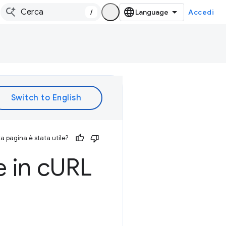
/
Accedi
 pagina è stata utile?
 in c
URL