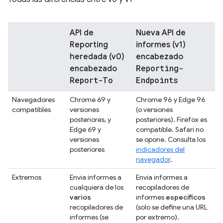
API de
Nueva API de
Reporting
informes (v1)
heredada (v0)
encabezado
Reporting-
encabezado
Report-To
Endpoints
Navegadores
Chrome 69 y
Chrome 96 y Edge 96
compatibles
versiones
(o versiones
posteriores, y
posteriores). Firefox es
Edge 69 y
compatible. Safari no
versiones
se opone. Consulta los
posteriores
indicadores del
navegador
.
Extremos
Envía informes a
Envía informes a
cualquiera de los
recopiladores de
varios
informes
específicos
recopiladores de
(solo se define una URL
informes (se
por extremo).