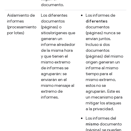
documento.
Aislamiento de
Los diferentes
Los informes de
informes
documentos
diferentes
(procesamiento
(páginas) o
documentos
por lotes)
sitios/orígenes que
(páginas) nunca se
generan un
envían juntos.
informe alrededor
Incluso si dos
de la misma hora
documentos
y que tienen el
(páginas) del mismo
mismo extremo
origen generan un
de informes se
informe al mismo
agruparán: se
tiempo para el
enviarán en el
mismo extremo,
mismo mensaje al
estos no se
extremo de
agruparán. Este es
informes.
un mecanismo para
mitigar los ataques
a la privacidad.
Los informes del
mismo
documento
(página) se pueden