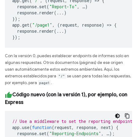
app
.
get
(
"/"
,
(
request
,
response
)
=>
{
response
.
set
(
"Report-To"
,
…
)
response
.
render
(...)
});
app
.
get
(
"/page1"
,
(
request
,
response
)
=>
{
response
.
render
(...)
});
Con la versión 0, puedes establecer endpoints de informes solo en
algunas respuestas. Otros documentos (páginas) de ese origen
usan automáticamente estos extremos ambientales. Aquí, los
extremos establecidos para
"/"
se usan para todas las respuestas,
por ejemplo, para
page1
.
Código nuevo (con la versión 1), por ejemplo, con
Express
// Use a middleware to set the reporting endpoint(
app
.
use
(
function
(
request
,
response
,
next
)
{
response
.
set
(
"Reporting-Endpoints"
,
…
);