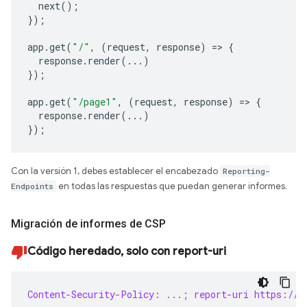
next
();
});
app
.
get
(
"/"
,
(
request
,
response
)
=>
{
response
.
render
(...)
});
app
.
get
(
"/page1"
,
(
request
,
response
)
=>
{
response
.
render
(...)
});
Con la versión 1, debes establecer el encabezado
Reporting-
Endpoints
en todas las respuestas que puedan generar informes.
Migración de informes de CSP
Código heredado, solo con report-uri
Content-Security-Policy: ...; report-uri https://r