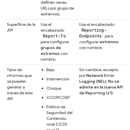
definen varias
URLs por grupo de
extremos).
Superficie de la
Usa el
Usa el encabezado
`Reporting-
API
encabezado
`Report-To`
Endpoints`
para
para configurar
configurar
extremos
grupos de
con nombre.
extremos
con
nombre.
Tipos de
Baja
Sin cambios, excepto
informes que
por
Network Error
Intervención
se pueden
Logging (NEL): No se
generar a
admite en la nueva API
Choque
través de esta
de Reporting (v1)
.
COOP/COEP
API
Política de
Seguridad del
Contenido,
nivel 3 (CSP,
nivel 3)