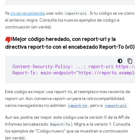
Ya
no se recomienda
usar solo
report-uri
. Si tu código se ve como
el anterior, migra. Consulta los nuevos ejemplos de código a
continuación (en verde).
Mejor código heredado, con report-uri y la
directiva report-to con el encabezado Report-To (v0)
Content-Security-Policy: ...; report-uri https://r
Report-To: main-endpoint="https://reports.example/
Este código es mejor: usa report-to, el reemplazo más reciente de
report-uri. Aún conserva report-uri para la retrocompatibilidad;
varios navegadores no admiten
report-to
, pero sí
report-uri
.
Aun así, podría ser mejor: este código usa la versión 0 de la API de
Informes (encabezado
Report-To
). Migra a la versión 1: Consulta
los ejemplos de "Código nuevo" que se muestran a continuación
(en verde).