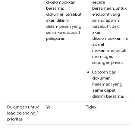
dikelompokkan
secara
bersama:
bersamaan, untuk
dokumen tersebut
endpoint yang
akan dikirim
sama, laporan
dalam pesan yang
tersebut tidak
sama ke endpoint
akan
pelaporan.
dikelompokkan. Ini
adalah
mekanisme untuk
memitigasi
serangan privasi.
Laporan dari
dokumen
(halaman) yang
sama
dapat
dikirim bersama.
Dukungan untuk
Ya
Tidak
load balancing /
prioritas