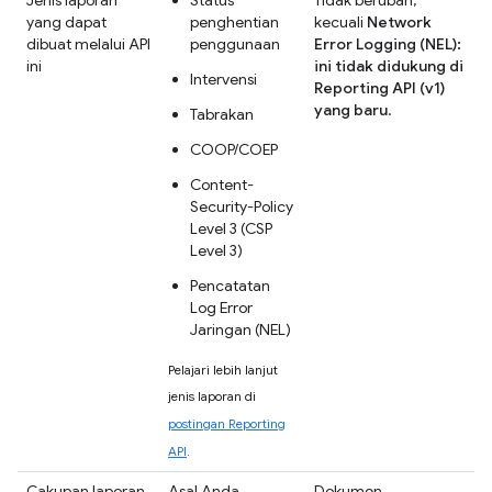
yang dapat
penghentian
kecuali
Network
dibuat melalui API
penggunaan
Error Logging (NEL):
ini
ini tidak didukung di
Intervensi
Reporting API (v1)
yang baru
.
Tabrakan
COOP/COEP
Content-
Security-Policy
Level 3 (CSP
Level 3)
Pencatatan
Log Error
Jaringan (NEL)
Pelajari lebih lanjut
jenis laporan di
postingan Reporting
API
.
Cakupan laporan
Asal Anda.
Dokumen.