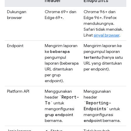
Endpoints
header
Dukungan
Chrome 69+ dan
Chrome 96+ dan
browser
Edge 69+.
Edge 96+. Firefox
mendukungnya.
Safari tidak menolak.
Lihat
sinyal browser
.
Endpoint
Mengirim laporan
Mengirim laporan ke
ke
beberapa
pengumpul laporan
pengumpul
tertentu
(hanya satu
laporan (beberapa
URL yang ditentukan
URL ditentukan
per endpoint).
per grup
endpoint).
Platform API
Menggunakan
Menggunakan
`Report-
header
header
To`
`Reporting-
untuk
Endpoints`
mengonfigurasi
untuk
grup endpoint
mengonfigurasi
bernama.
endpoint
bernama.
Jenis laporan
Status
Tidak berubah,