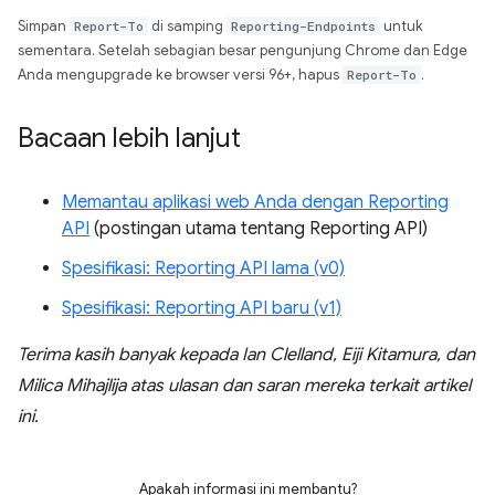
Simpan
Report-To
di samping
Reporting-Endpoints
untuk
sementara. Setelah sebagian besar pengunjung Chrome dan Edge
Anda mengupgrade ke browser versi 96+, hapus
Report-To
.
Bacaan lebih lanjut
Memantau aplikasi web Anda dengan Reporting
API
(postingan utama tentang Reporting API)
Spesifikasi: Reporting API lama (v0)
Spesifikasi: Reporting API baru (v1)
Terima kasih banyak kepada Ian Clelland, Eiji Kitamura, dan
Milica Mihajlija atas ulasan dan saran mereka terkait artikel
ini.
Apakah informasi ini membantu?