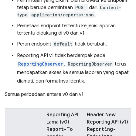
Permintaan yang dikirim oleh browser ke endpoint
tetap berupa permintaan
POST
dari
Content-
type
application/reports+json
.
Pemetaan endpoint tertentu ke jenis laporan
tertentu didukung di v0 dan v1.
Peran endpoint
default
tidak berubah.
Reporting API v1 tidak berdampak pada
ReportingObserver
.
ReportingObserver
terus
mendapatkan akses ke semua laporan yang dapat
diamati, dan formatnya identik.
Semua perbedaan antara v0 dan v1
Reporting API
Header New
Lama (v0)
Reporting API (v1)
Report-To
Reporting-