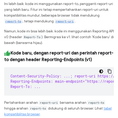
Ini lebih baik: kode ini menggunakan report-to, pengganti report-uri
yang lebih baru. Fitur ini tetap mempertahankan report-uri untuk
kompatibilitas mundur; beberapa browser tidak mendukung
report-to
, tetapi mendukung
report-uri
.
Namun, kode ini bisa lebih baik: kode ini menggunakan Reporting API
v0 (header
Report-To
). Bermigrasi ke v1: lihat contoh 'Kode baru' di
bawah (berwarna hijau).
Kode baru, dengan report-uri dan perintah report-
to dengan header Reporting-Endpoints (v1)
Content-Security-Policy: ...; report-uri https://r
Reporting-Endpoints: main-endpoint="https://report
Report-To: ...
Pertahankan arahan
report-uri
bersama arahan
report-to
hingga arahan
report-to
didukung di seluruh browser. Lihat
tabel
kompatibilitas browser
.