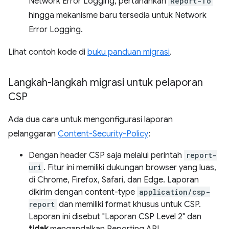
Network Error Logging, pertahankan
Report-To
hingga mekanisme baru tersedia untuk Network
Error Logging.
Lihat contoh kode di
buku panduan migrasi
.
Langkah-langkah migrasi untuk pelaporan
CSP
Ada dua cara untuk mengonfigurasi laporan
pelanggaran
Content-Security-Policy
:
Dengan header CSP saja melalui perintah
report-
uri
. Fitur ini memiliki dukungan browser yang luas,
di Chrome, Firefox, Safari, dan Edge. Laporan
dikirim dengan content-type
application/csp-
report
dan memiliki format khusus untuk CSP.
Laporan ini disebut "Laporan CSP Level 2" dan
tidak
mengandalkan Reporting API.