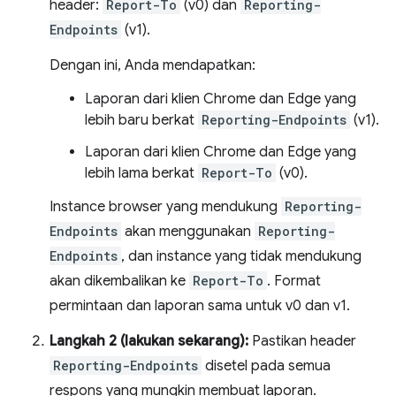
header:
Report-To
(v0) dan
Reporting-
Endpoints
(v1).
Dengan ini, Anda mendapatkan:
Laporan dari klien Chrome dan Edge yang
lebih baru berkat
Reporting-Endpoints
(v1).
Laporan dari klien Chrome dan Edge yang
lebih lama berkat
Report-To
(v0).
Instance browser yang mendukung
Reporting-
Endpoints
akan menggunakan
Reporting-
Endpoints
, dan instance yang tidak mendukung
akan dikembalikan ke
Report-To
. Format
permintaan dan laporan sama untuk v0 dan v1.
Langkah 2 (lakukan sekarang):
Pastikan header
Reporting-Endpoints
disetel pada semua
respons yang mungkin membuat laporan.