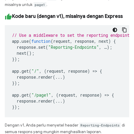
misalnya untuk
page1
.
Kode baru (dengan v1), misalnya dengan Express
// Use a middleware to set the reporting endpoint(
app
.
use
(
function
(
request
,
response
,
next
)
{
response
.
set
(
"Reporting-Endpoints"
,
…
);
next
();
});
app
.
get
(
"/"
,
(
request
,
response
)
=>
{
response
.
render
(...)
});
app
.
get
(
"/page1"
,
(
request
,
response
)
=>
{
response
.
render
(...)
});
Dengan v1, Anda perlu menyetel header
Reporting-Endpoints
di
semua respons yang mungkin menghasilkan laporan.