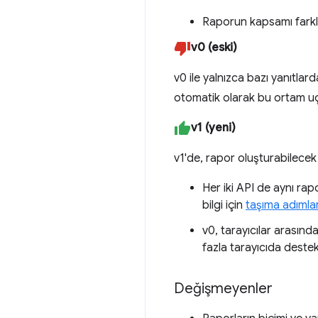
Raporun kapsamı farklı
v0 (eski)
v0 ile yalnızca bazı yanıtlar
otomatik olarak bu ortam uç n
v1 (yeni)
v1'de, rapor oluşturabilece
Her iki API de aynı rapo
bilgi için
taşıma adımlar
v0, tarayıcılar arasın
fazla tarayıcıda deste
Değişmeyenler