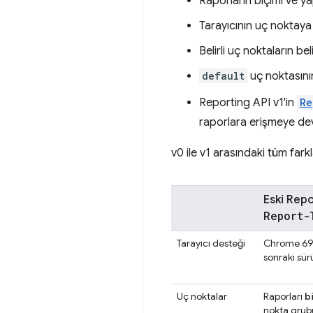
Raporların biçimi ve ya
Tarayıcının uç noktaya
Belirli uç noktaların b
default
uç noktasını
Reporting API v1'in
Re
raporlara erişmeye dev
v0 ile v1 arasındaki tüm fark
Eski Repo
Report-
Tarayıcı desteği
Chrome 69 
sonraki sür
Uç noktalar
Raporları
b
nokta grub