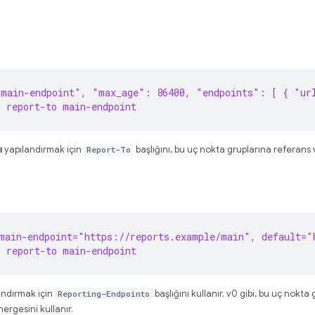
"main-endpoint", "max_age": 86400, "endpoints": [ { "ur
 report-to main-endpoint
ı
yapılandırmak için
Report-To
başlığını, bu uç nokta gruplarına referans 
main-endpoint="https://reports.example/main", default="
 report-to main-endpoint
andırmak için
Reporting-Endpoints
başlığını kullanır. v0 gibi, bu uç nokt
ergesini kullanır.