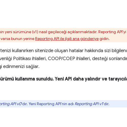
in yeni sürümüne (v1) nasıl geçileceği açıklanmaktadır. Reporting API'y
ız varsa bunun yerine
Reporting API ile ilgili ana gönderiye
gidin.
sitenizi kullanırken sitenizde oluşan hatalar hakkında sizi bilgilen
nliği Politikası ihlalleri, COOP/COEP ihlalleri, desteği sonlandırıla
i edinmenizi sağlar.
sürümü kullanıma sunuldu. Yeni API daha yalındır ve tarayıcı
rting API v0
'dır. Yeni Reporting API'nin adı
Reporting API v1
'dir.