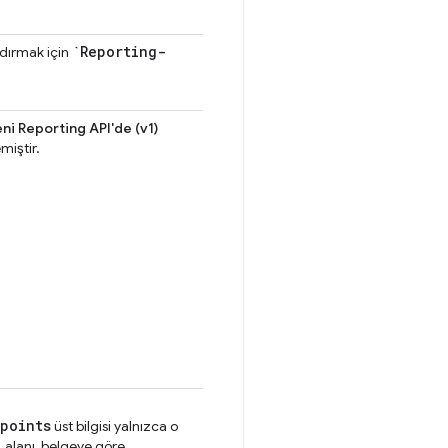
`Reporting-
dırmak için
ni Reporting API'de (v1)
iştir.
points
üst bilgisi yalnızca o
l
alanı, belgeye göre