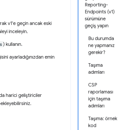
Reporting-
Endpoints (v1)
sürümüne
arak v1'e geçin ancak eski
geçiş yapın
leyi inceleyin.
Bu durumda
s
) kullanın.
ne yapmanız
gerekir?
isini ayarladığınızdan emin
Taşıma
adımları
CSP
raporlaması
 harici geliştiriciler
için taşıma
ekleyebilirsiniz.
adımları
Taşıma: örnek
kod