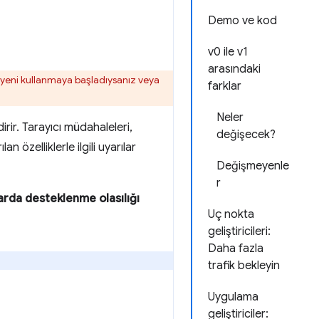
Demo ve kod
v0 ile v1
arasındaki
i yeni kullanmaya başladıysanız veya
farklar
Neler
dirir. Tarayıcı müdahaleleri,
değişecek?
n özelliklerle ilgili uyarılar
Değişmeyenle
r
larda desteklenme olasılığı
Uç nokta
geliştiricileri:
Daha fazla
trafik bekleyin
Uygulama
geliştiriciler: