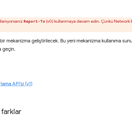
ü
ullanıyorsanız
(v0) kullanmaya devam edin. Çünkü Network Er
Report-To
 bir mekanizma geliştirilecek. Bu yeni mekanizma kullanıma su
 geçin.
lama API'si (v1)
 farklar