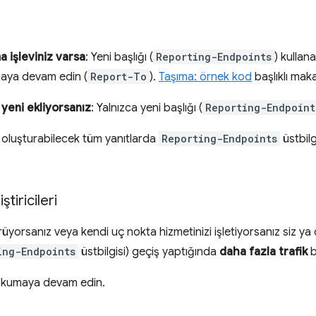
a işleviniz varsa
: Yeni başlığı (
Reporting-Endpoints
) kullan
nmaya devam edin (
Report-To
).
Taşıma: örnek kod
başlıklı maka
 yeni ekliyorsanız
: Yalnızca yeni başlığı (
Reporting-Endpoint
 oluşturabilecek tüm yanıtlarda
Reporting-Endpoints
üstbilg
tiricileri
üyorsanız veya kendi uç nokta hizmetinizi işletiyorsanız siz ya da
ing-Endpoints
üstbilgisi) geçiş yaptığında
daha fazla trafik
b
n okumaya devam edin.