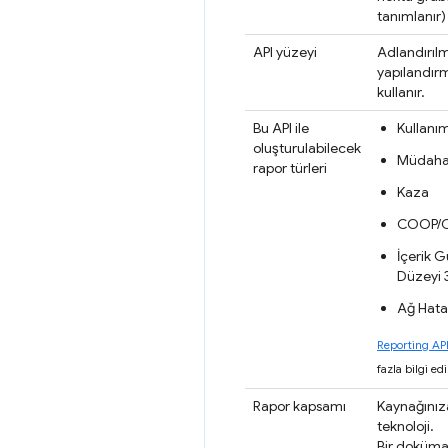
tanımlanır)
API yüzeyi
Adlandırıl
yapılandır
kullanır.
Bu API ile
Kullanı
oluşturulabilecek
Müdaha
rapor türleri
Kaza
COOP/
İçerik G
Düzeyi 
Ağ Hata
Reporting API
fazla bilgi ed
Rapor kapsamı
Kaynağınıza
teknoloji.
Bir doküm