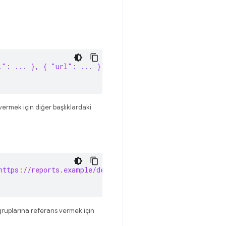
l": ... }, { "url": ... }] }, { group: "default-endpoin
vermek için diğer başlıklardaki
https://reports.example/default"
a gruplarına referans vermek için