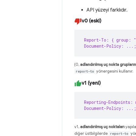
API yüzeyi farklıdır.
v0 (eski)
 Report-To: { group: 
 Document-Policy: ...;
{0,
adlandırılmış uç nokta grupların
report-to
yönergesini kullanır.
v1 (yeni)
 Reporting-Endpoints: 
 Document-Policy: ...;
v1,
adlandırılmış uç noktaları
yapıl
diğer üstbilgilerde
report-to
yön