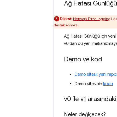
Ağ Hatası Günlüğ
Dikkat:
Network Error Logging
'i k
desteklenmez.
Ağ Hatası Günlüğü için yeni
v0'dan bu yeni mekanizmaya
Demo ve kod
Demo sitesi: yeni rapor
Demo sitesinin
kodu
v0 ile v1 arasındaki
Neler değişecek?