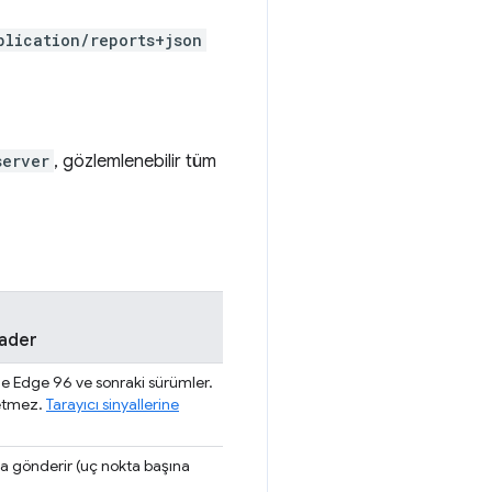
plication/reports+json
server
, gözlemlenebilir tüm
ader
le Edge 96 ve sonraki sürümler.
 etmez.
Tarayıcı sinyallerine
ra gönderir (uç nokta başına