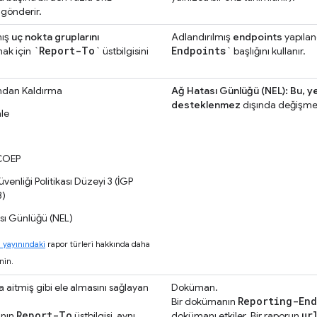
 gönderir.
mış
uç nokta gruplarını
Adlandırılmış
endpoints
yapılan
`Report-To`
Endpoints`
mak için
üstbilgisini
başlığını kullanır.
mdan Kaldırma
Ağ Hatası Günlüğü (NEL): Bu, ye
desteklenmez
dışında değişmem
le
COEP
üvenliği Politikası Düzeyi 3 (İGP
3)
sı Günlüğü (NEL)
 yayınındaki
rapor türleri hakkında daha
inin.
 aitmiş gibi ele almasını sağlayan
Doküman.
Reporting-End
Bir dokümanın
Report-To
ur
anın
üstbilgisi, aynı
dokümanı etkiler. Bir raporun