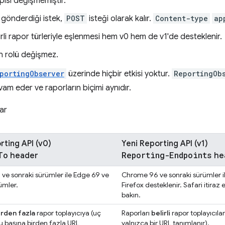
pısı değişmemiştir.
 gönderdiği istek,
POST
isteği olarak kalır.
Content-type
ap
elirli rapor türleriyle eşlenmesi hem v0 hem de v1'de desteklenir.
n rolü değişmez.
portingObserver
üzerinde hiçbir etkisi yoktur.
ReportingOb
am eder ve raporların biçimi aynıdır.
lar
rting API (v0)
Yeni Reporting API (v1)
To
Reporting-Endpoints
header
he
ve sonraki sürümler ile Edge 69 ve
Chrome 96 ve sonraki sürümler i
ümler.
Firefox desteklenir. Safari itiraz
bakın.
irden fazla
rapor toplayıcıya (uç
Raporları
belirli
rapor toplayıcıla
u başına birden fazla URL
yalnızca bir URL tanımlanır).