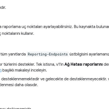
dır.
da raporlama uç noktaları ayarlayabilirsiniz. Bu kaynakta buluna
oktalarını kullanır.
k tüm yanıtlarda
Reporting-Endpoints
üstbilgisini ayarlamanız
r türlerini destekler. Tek istisna, v1'in
Ağ Hatası raporlarını
des
ı
başlıklı makaleyi inceleyin.
da desteklenmemektedir ve gelecekte de desteklenmeyecektir. v
klenmesi daha olasıdır.