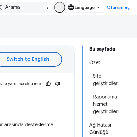
/
Oturum aç
Bu sayfada
Özet
Site
geliştiricileri
size yardımcı oldu mu?
Raporlama
hizmeti
geliştiricileri
ılar arasında desteklenme
Ağ Hatası
Günlüğü