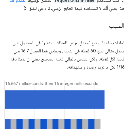
إذا كنت تستخدم
requestAnimFrame
العنصر الوسيط
المقدَّم هنا
،
هذا يعني أنّك لا تستخدم قيمة الطابع الزمني. لا داعي للقلق. :)
السبب
لماذا؟ يساعدك وضع "معدل عرض اللقطات المتغير" في الحصول على
معدل مثالي يبلغ 60 لقطة في الثانية، ويعادل هذا المعدل 16.7 ملي
ثانية لكل لقطة. ولكن القياس بالمللي ثانية الصحيح يعني أنّ لدينا دقة
1/16 لكل ما نريد رصده واستهدافه.