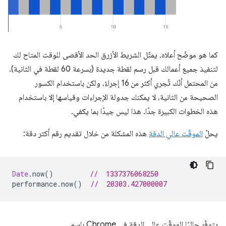
كما هو موضّح أعلاه، يمثّل الشريط الأزرق الحد الأقصى للوقت المتاح لك
لتنفيذ جميع أعمالك قبل رسم لقطة جديدة (بسرعة 60 لقطة في الثانية).
من المحتمل أنّك تُجري أكثر من 16 إجراءً، ولكن باستخدام الكسور
الصحيحة من الثانية، لا يمكنك جدولة الإجراءات وقياسها إلا باستخدام
هذه الخطوات الكبيرة جدًا. هذا ليس جيدًا بما يكفي.
يحلّ
الموقّت عالي الدقة
هذه المشكلة من خلال تقديم رقم أكثر دقة:
Date
.
now
()
//  1337376068250
performance
.
now
()
//  20303.427000007
يتوفّر حاليًا الموقّت عالي الدقة في Chrome باسم