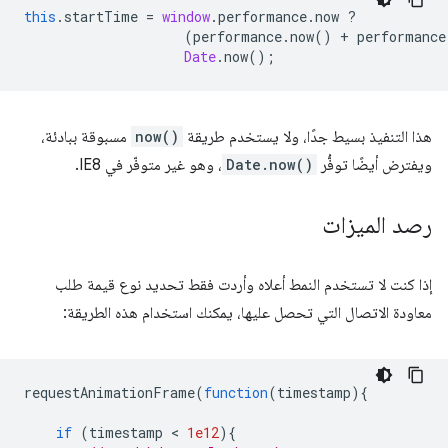
this
.
startTime
=
window
.
performance
.
now
?
(
performance
.
now
()
+
performance
Date
.
now
();
هذا التنفيذ بسيط جدًا، ولا يستخدم طريقة
now()
مسبوقة ببادئة،
ويفترض أيضًا توفُّر
Date.now()
، وهو غير متوفّر في IE8.
رصد الميزات
إذا كنت لا تستخدم النمط أعلاه وأردت فقط تحديد نوع قيمة طلب
معاودة الاتصال التي تحصل عليها، يمكنك استخدام هذه الطريقة:
requestAnimationFrame
(
function
(
timestamp
){
if
(
timestamp
 < 
1e12
){