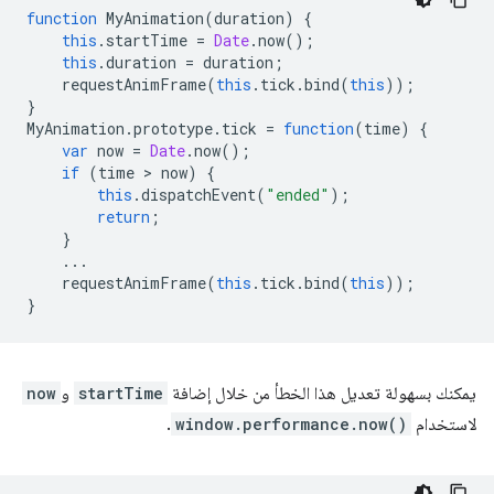
function
MyAnimation
(
duration
)
{
this
.
startTime
=
Date
.
now
();
this
.
duration
=
duration
;
requestAnimFrame
(
this
.
tick
.
bind
(
this
));
}
MyAnimation
.
prototype
.
tick
=
function
(
time
)
{
var
now
=
Date
.
now
();
if
(
time
 > 
now
)
{
this
.
dispatchEvent
(
"ended"
);
return
;
}
...
requestAnimFrame
(
this
.
tick
.
bind
(
this
));
}
يمكنك بسهولة تعديل هذا الخطأ من خلال إضافة
startTime
و
now
لاستخدام
window.performance.now()
.