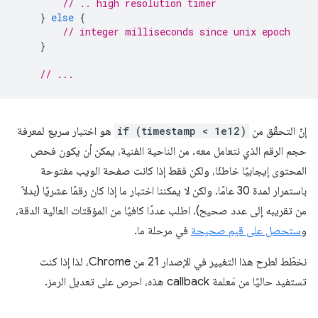
// .. high resolution timer
}
else
{
// integer milliseconds since unix epoch
}
// ...
إنّ التحقّق من
if (timestamp < 1e12)
هو اختبار سريع لمعرفة
حجم الرقم الذي نتعامل معه. من الناحية الفنية، يمكن أن يكون فحص
المحتوى إيجابيًا خاطئًا، ولكن فقط إذا كانت صفحة الويب مفتوحة
باستمرار لمدة 30 عامًا. ولكن لا يمكننا اختبار ما إذا كان رقمًا عشريًا (بدلاً
من تقريبه إلى عدد صحيح). اطلب عددًا كافيًا من المؤقتات العالية الدقة،
و
ستحصل على قيم صحيحة
في مرحلة ما.
نخطّط لطرح هذا التغيير في الإصدار 21 من Chrome، لذا إذا كنت
تستفيد حاليًا من مَعلمة callback هذه، احرص على تعديل الرمز.