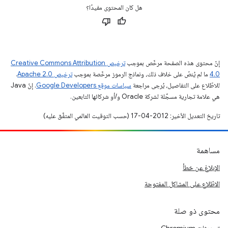
هل كان المحتوى مفيدًا؟
إنّ محتوى هذه الصفحة مرخّص بموجب
ترخيص Creative Commons Attribution
4.0‏
ما لم يُنصّ على خلاف ذلك، ونماذج الرموز مرخّصة بموجب
ترخيص Apache 2.0‏
.
للاطّلاع على التفاصيل، يُرجى مراجعة
سياسات موقع Google Developers‏
. إنّ Java
هي علامة تجارية مسجَّلة لشركة Oracle و/أو شركائها التابعين.
تاريخ التعديل الأخير: 2012-04-17 (حسب التوقيت العالمي المتفَّق عليه)
مساهمة
الإبلاغ عن خطأ
الاطّلاع على المشاكل المفتوحة
محتوى ذو صلة