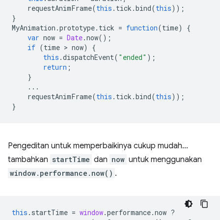
requestAnimFrame
(
this
.
tick
.
bind
(
this
));
}
MyAnimation
.
prototype
.
tick
=
function
(
time
)
{
var
now
=
Date
.
now
();
if
(
time
 > 
now
)
{
this
.
dispatchEvent
(
"ended"
);
return
;
}
...
requestAnimFrame
(
this
.
tick
.
bind
(
this
));
}
Pengeditan untuk memperbaikinya cukup mudah...
tambahkan
startTime
dan
now
untuk menggunakan
window.performance.now()
.
this
.
startTime
=
window
.
performance
.
now
?