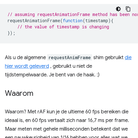
// assuming requestAnimationFrame method has been no
requestAnimationFrame
(
function
(
timestamp
){
// the value of timestamp is changing
});
Als u de algemene
requestAnimFrame
shim gebruikt
die
hier wordt geleverd
, gebruikt u niet de
tijdstempelwaarde. Je bent van de haak. :)
Waarom
Waarom? Met rAF kun je de ultieme 60 fps bereiken die
ideaal is, en 60 fps vertaalt zich naar 16,7 ms per frame.
Maar meten met gehele milliseconden betekent dat we
een nauwkeurigheid van 1/16 hebben voor alles wat we