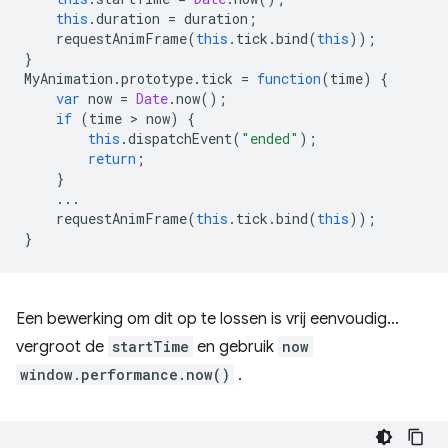
this
.
duration
=
duration
;
requestAnimFrame
(
this
.
tick
.
bind
(
this
));
}
MyAnimation
.
prototype
.
tick
=
function
(
time
)
{
var
now
=
Date
.
now
();
if
(
time
 > 
now
)
{
this
.
dispatchEvent
(
"ended"
);
return
;
}
...
requestAnimFrame
(
this
.
tick
.
bind
(
this
));
}
Een bewerking om dit op te lossen is vrij eenvoudig...
vergroot de
startTime
en gebruik
now
window.performance.now()
.