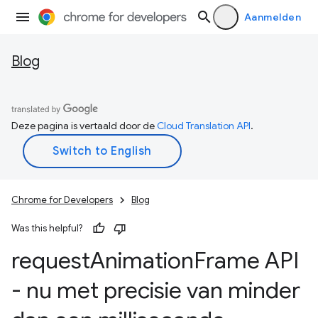
Aanmelden
Blog
Deze pagina is vertaald door de
Cloud Translation API
.
Chrome for Developers
Blog
Was this helpful?
request
Animation
Frame API
- nu met precisie van minder