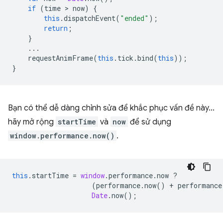
if
(
time
 > 
now
)
{
this
.
dispatchEvent
(
"ended"
);
return
;
}
...
requestAnimFrame
(
this
.
tick
.
bind
(
this
));
}
Bạn có thể dễ dàng chỉnh sửa để khắc phục vấn đề này...
hãy mở rộng
startTime
và
now
để sử dụng
window.performance.now()
.
this
.
startTime
=
window
.
performance
.
now
?
(
performance
.
now
()
+
performance
Date
.
now
();