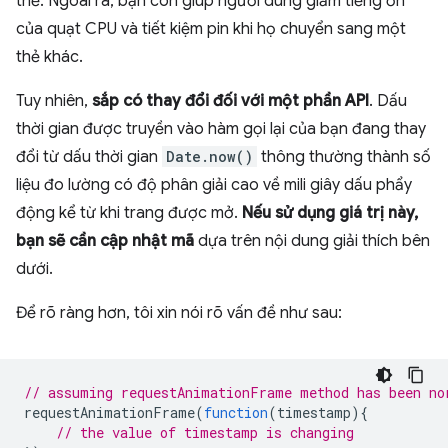
thể. Ngoài ra, bạn còn giúp người dùng giảm tiếng ồn
của quạt CPU và tiết kiệm pin khi họ chuyển sang một
thẻ khác.
Tuy nhiên,
sắp có thay đổi đối với một phần API
. Dấu
thời gian được truyền vào hàm gọi lại của bạn đang thay
đổi từ dấu thời gian
Date.now()
thông thường thành số
liệu đo lường có độ phân giải cao về mili giây dấu phẩy
động kể từ khi trang được mở.
Nếu sử dụng giá trị này,
bạn sẽ cần cập nhật mã
dựa trên nội dung giải thích bên
dưới.
Để rõ ràng hơn, tôi xin nói rõ vấn đề như sau:
// assuming requestAnimationFrame method has been no
requestAnimationFrame
(
function
(
timestamp
){
// the value of timestamp is changing