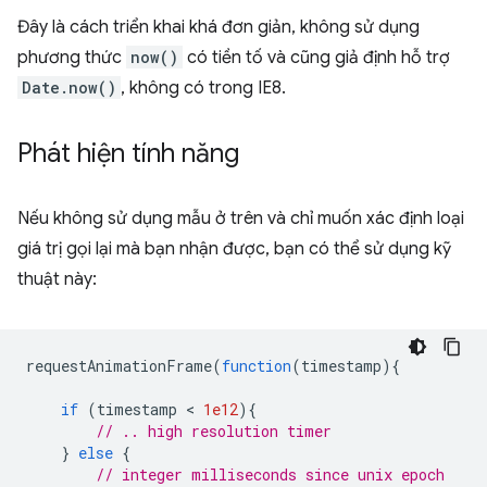
Đây là cách triển khai khá đơn giản, không sử dụng
phương thức
now()
có tiền tố và cũng giả định hỗ trợ
Date.now()
, không có trong IE8.
Phát hiện tính năng
Nếu không sử dụng mẫu ở trên và chỉ muốn xác định loại
giá trị gọi lại mà bạn nhận được, bạn có thể sử dụng kỹ
thuật này:
requestAnimationFrame
(
function
(
timestamp
){
if
(
timestamp
 < 
1e12
){
// .. high resolution timer
}
else
{
// integer milliseconds since unix epoch