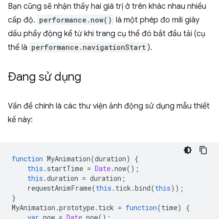
Bạn cũng sẽ nhận thấy hai giá trị ở trên khác nhau nhiều
cấp độ.
performance.now()
là một phép đo mili giây
dấu phẩy động kể từ khi trang cụ thể đó bắt đầu tải (cụ
thể là
performance.navigationStart
).
Đang sử dụng
Vấn đề chính là các thư viện ảnh động sử dụng mẫu thiết
kế này:
function
MyAnimation
(
duration
)
{
this
.
startTime
=
Date
.
now
();
this
.
duration
=
duration
;
requestAnimFrame
(
this
.
tick
.
bind
(
this
));
}
MyAnimation
.
prototype
.
tick
=
function
(
time
)
{
var
now
=
Date
.
now
();