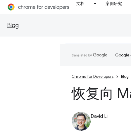
文档
案例研究
Blog
Goog
Chrome for Developers
Blog
恢复向 Ma
David Li