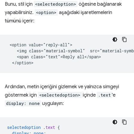
Bunu, stil için
<selectedoption>
öğesine bağlanarak
yapabilirsiniz.
<option>
aşağıdaki işaretlemelerin
tümünü içerir:
 <option value="reply-all">

    <img class="material-symbol"  src="material-symb
    <span class="text">Reply all</span>

Ardından, metin içeriğini gizlemek ve yalnızca simgeyi
göstermek için
<selectedoption>
içinde
.text
'e
display: none
uygulayın:
selectedoption
.
text
{
display
:
none
;