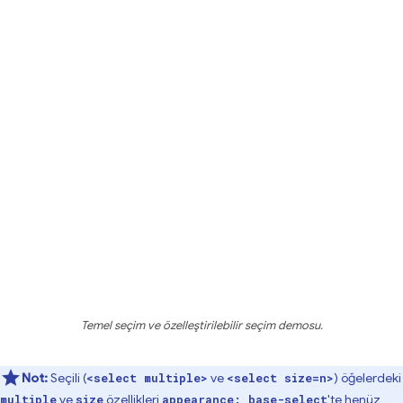
Temel seçim ve özelleştirilebilir seçim demosu.
Not:
Seçili (
ve
) öğelerdeki
<select multiple>
<select size=n>
ve
özellikleri
'te henüz
multiple
size
appearance: base-select