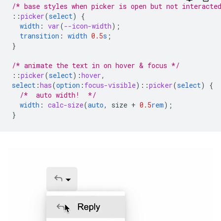
/* base styles when picker is open but not interacte
::
picker
(
select
)
{
width
:
var
(
--icon-width
);
transition
:
width
0.5
s
;
}
/* animate the text in on hover & focus */
::
picker
(
select
)
:
hover
,
select
:
has
(
option
:
focus-visible
)
::
picker
(
select
)
{
/*  auto width!  */
width
:
calc-size
(
auto
,
size
+
0.5
rem
);
}