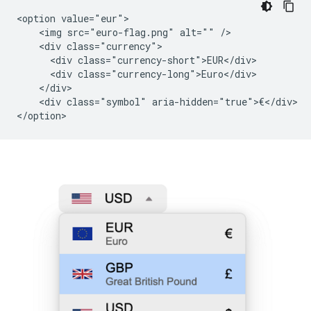
<option value="eur">

    <img src="euro-flag.png" alt="" />

    <div class="currency">

      <div class="currency-short">EUR</div>

      <div class="currency-long">Euro</div>

    </div>

    <div class="symbol" aria-hidden="true">€</div>
