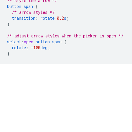
/* style the arrow */
button
span
{
/* arrow styles */
transition
:
rotate
0.2
s
;
}
/* adjust arrow styles when the picker is open */
select
:
open
button
span
{
rotate
:
-180
deg
;
}