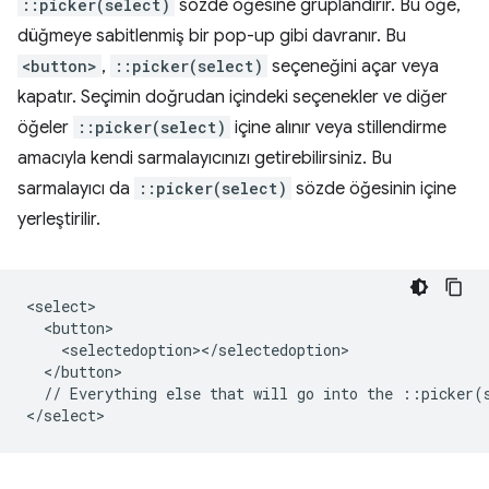
::picker(select)
sözde öğesine gruplandırır. Bu öğe,
düğmeye sabitlenmiş bir pop-up gibi davranır. Bu
<button>
,
::picker(select)
seçeneğini açar veya
kapatır. Seçimin doğrudan içindeki seçenekler ve diğer
öğeler
::picker(select)
içine alınır veya stillendirme
amacıyla kendi sarmalayıcınızı getirebilirsiniz. Bu
sarmalayıcı da
::picker(select)
sözde öğesinin içine
yerleştirilir.
<select>

  <button>

    <selectedoption></selectedoption>

  </button>

  // Everything else that will go into the ::picker(s