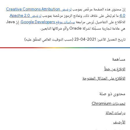
إنّ محتوى هذه الصفحة مرخّص بموجب
ترخيص Creative Commons Attribution
4.0‏
ما لم يُنصّ على خلاف ذلك، ونماذج الرموز مرخّصة بموجب
ترخيص Apache 2.0‏
.
للاطّلاع على التفاصيل، يُرجى مراجعة
سياسات موقع Google Developers‏
. إنّ Java
هي علامة تجارية مسجَّلة لشركة Oracle و/أو شركائها التابعين.
تاريخ التعديل الأخير: 2021-04-23 (حسب التوقيت العالمي المتفَّق عليه)
مساهمة
الإبلاغ عن خطأ
الاطّلاع على المشاكل المفتوحة
محتوى ذو صلة
تحديثات Chromium
دراسات الحالة
الأرشيف