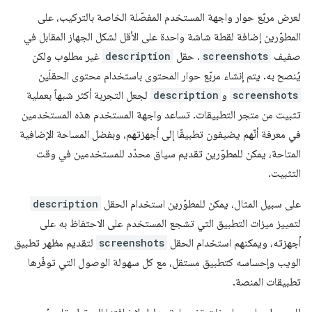
لعرض مربّع حوار واجهة المستخدم المفصّلة الخاصة بالتركيب، على
المطوّرين إضافة لقطة شاشة واحدة على الأقل لشكل الجهاز المقابل في
صفيف
screenshots
. حقل
description
غير مطلوب ولكن
يُنصح به. يتم إنشاء مربّع حوار المحتوى باستخدام محتوى الحقلَين
screenshots
و
description
لجعل التجربة أكثر شبهاً بعملية
تثبيت من متجر التطبيقات. تساعد واجهة المستخدم هذه المستخدمين
في معرفة أنّهم يضيفون تطبيقًا إلى أجهزتهم، وبفضل المساحة الإضافية
المتاحة، يمكن للمطوّرين تقديم سياق محدّد للمستخدمين في وقت
التثبيت.
على سبيل المثال، يمكن للمطوّرين استخدام الحقل
description
لتمييز ميزات التطبيق التي تشجع المستخدم على الاحتفاظ به على
أجهزته، ويمكنهم استخدام الحقل
screenshots
لتقديم مظهر تطبيق
الويب وإحساسه كتطبيق مستقل، مع كل سهولة الوصول التي توفّرها
تطبيقات المنصة.