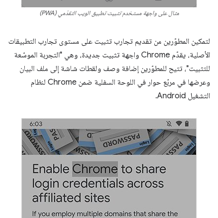
مثال على واجهة مستخدم تثبيت تطبيق الويب التقدّمي (PWA)
لتمكين المطوّرين من تقديم تجارب تثبيت على مستوى تجارب التطبيقات
الأصلية، يقدّم Chrome واجهة تثبيت جديدة، وهي "التجربة الموسّعة
للتثبيت"، تتيح للمطوّرين إضافة وصف ولقطات شاشة إلى ملف البيان
وعرضها في مربّع حوار في اللوحة السفلية ضمن Chrome لنظام
التشغيل Android.