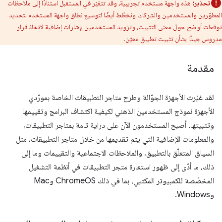
تحذير:
هذه واجهة مستخدم تجريبية، وقد تتغيّر في المستقبل استنادًا إلى ملاحظات
المطوّرين والمستخدمين والشركاء. ونخطّط أيضًا لتوسيع نطاق واجهة المستخدم لتحديد
توقعات أوضح حول معنى التثبيت، وتزويد المستخدمين بإشارات إضافية لاتخاذ قرار
مدروس جيدًا بشأن تثبيت تطبيق معيّن.
مقدمة
لقد غيّرت الأجهزة الجوّالة وطرح متاجر التطبيقات الخاصة بمورّدي
الأجهزة نموذج المستخدمين الذهني لكيفية اكتشاف البرامج وتقييمها
وتثبيتها. أصبح المستخدمون الآن على دراية تامة بمتاجر التطبيقات،
والمعلومات الإضافية التي يتم تقديمها من خلال متاجر التطبيقات، مثل
السياق المتعلّق بالتطبيق، والملاحظات الاجتماعية والتقييمات وما إلى
ذلك، ما أدّى إلى ظهور استعارة متجر التطبيقات في أنظمة التشغيل
المخصّصة للكمبيوتر المكتبي، بما في ذلك ChromeOS وMac
وWindows.