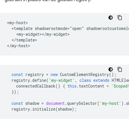
<my-host>

  <template shadowrootmode="open" shadowrootcustomele
    <my-widget></my-widget>

  </template>

const
registry
=
new
CustomElementRegistry
();
registry
.
define
(
'my-widget'
,
class
extends
HTMLEle
connectedCallback
()
{
this
.
textContent
=
'Scoped
});
const
shadow
=
document
.
querySelector
(
'my-host'
).
s
registry
.
initialize
(
shadow
);