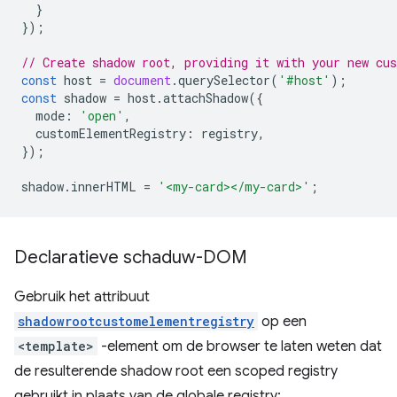
}
});
// Create shadow root, providing it with your new cu
const
host
=
document
.
querySelector
(
'#host'
);
const
shadow
=
host
.
attachShadow
({
mode
:
'open'
,
customElementRegistry
:
registry
,
});
shadow
.
innerHTML
=
'<my-card></my-card>'
;
Declaratieve schaduw-DOM
Gebruik het attribuut
shadowrootcustomelementregistry
op een
<template>
-element om de browser te laten weten dat
de resulterende shadow root een scoped registry
gebruikt in plaats van de globale registry: