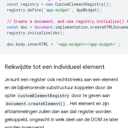
const
registry
=
new
CustomElementRegistry
();
registry
.
define
(
'app-widget'
,
AppWidget
);
// Create a document, and use registry.initialize() 
const
doc
=
document
.
implementation
.
createHTMLDocume
registry
.
initialize
(
doc
);
doc
.
body
.
innerHTML
=
'<app-widget></app-widget>'
;
Reikwijdte tot een individueel element
Je kunt een register ook rechtstreeks aan een element
en de bijbehorende substructuur koppelen door de
optie
customElementRegistry
door te geven aan
document.createElement()
. Het element en zijn
afstammelingen zullen dan aan dat register worden
gekoppeld, ongeacht in welk deel van de DOM ze later
worden ingevoegd.