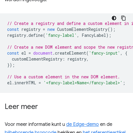
// Create a registry and define a custom element in 
const
registry
=
new
CustomElementRegistry
();
registry
.
define
(
'fancy-label'
,
FancyLabel
);
// Create a new DOM element and scope the new regist
const
el
=
document
.
createElement
(
'fancy-input'
,
{
customElementRegistry
:
registry
,
});
// Use a custom element in the new DOM element.
el
.
innerHTML
=
'<fancy-label>Name</fancy-label>'
;
Leer meer
Voor meer informatie kunt u
de Edge-demo
en de
bijbehorende broncode
bekijken en
het referentieartikel