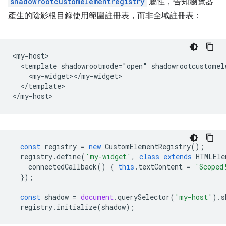
shadowrootcustomelementregistry
屬性，告知瀏覽器
產生的陰影根目錄使用範圍註冊表，而非全域註冊表：
<my-host>

  <template shadowrootmode="open" shadowrootcustomele
    <my-widget></my-widget>

  </template>

const
registry
=
new
CustomElementRegistry
();
registry
.
define
(
'my-widget'
,
class
extends
HTMLEle
connectedCallback
()
{
this
.
textContent
=
'Scoped
});
const
shadow
=
document
.
querySelector
(
'my-host'
).
s
registry
.
initialize
(
shadow
);