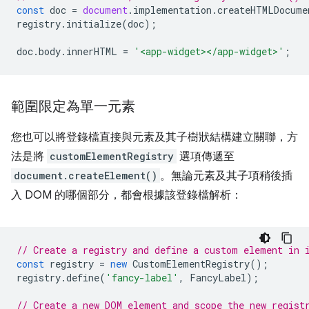
const
doc
=
document
.
implementation
.
createHTMLDocume
registry
.
initialize
(
doc
);
doc
.
body
.
innerHTML
=
'<app-widget></app-widget>'
;
範圍限定為單一元素
您也可以將登錄檔直接與元素及其子樹狀結構建立關聯，方
法是將
customElementRegistry
選項傳遞至
document.createElement()
。無論元素及其子項稍後插
入 DOM 的哪個部分，都會根據該登錄檔解析：
// Create a registry and define a custom element in 
const
registry
=
new
CustomElementRegistry
();
registry
.
define
(
'fancy-label'
,
FancyLabel
);
// Create a new DOM element and scope the new regist