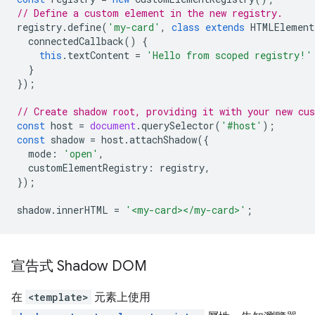
// Define a custom element in the new registry.
registry
.
define
(
'my-card'
,
class
extends
HTMLElement
connectedCallback
()
{
this
.
textContent
=
'Hello from scoped registry!'
}
});
// Create shadow root, providing it with your new cu
const
host
=
document
.
querySelector
(
'#host'
);
const
shadow
=
host
.
attachShadow
({
mode
:
'open'
,
customElementRegistry
:
registry
,
});
shadow
.
innerHTML
=
'<my-card></my-card>'
;
宣告式 Shadow DOM
在
<template>
元素上使用