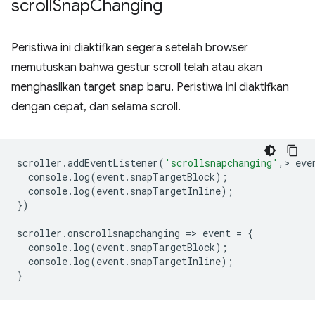
scroll
Snap
Changing
Peristiwa ini diaktifkan segera setelah browser
memutuskan bahwa gestur scroll telah atau akan
menghasilkan target snap baru. Peristiwa ini diaktifkan
dengan cepat, dan selama scroll.
scroller
.
addEventListener
(
'scrollsnapchanging'
,
>
eve
console
.
log
(
event
.
snapTargetBlock
);
console
.
log
(
event
.
snapTargetInline
);
})
scroller
.
onscrollsnapchanging
=
>
event
=
{
console
.
log
(
event
.
snapTargetBlock
);
console
.
log
(
event
.
snapTargetInl
ine
);
}