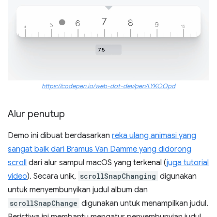
https://codepen.io/web-dot-dev/pen/LYKOOpd
Alur penutup
Demo ini dibuat berdasarkan
reka ulang animasi yang
sangat baik dari Bramus Van Damme yang didorong
scroll
dari alur sampul macOS yang terkenal (
juga tutorial
video
). Secara unik,
scrollSnapChanging
digunakan
untuk menyembunyikan judul album dan
scrollSnapChange
digunakan untuk menampilkan judul.
Peristiwa ini membantu mengatur penyembunyian judul