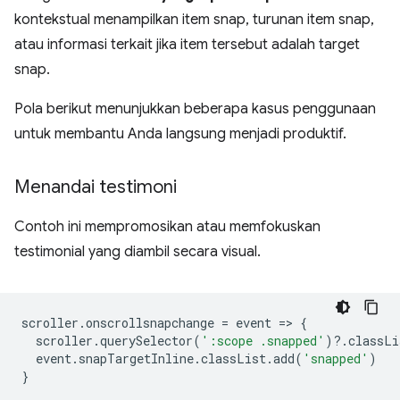
kontekstual menampilkan item snap, turunan item snap,
atau informasi terkait jika item tersebut adalah target
snap.
Pola berikut menunjukkan beberapa kasus penggunaan
untuk membantu Anda langsung menjadi produktif.
Menandai testimoni
Contoh ini mempromosikan atau memfokuskan
testimonial yang diambil secara visual.
scroller
.
onscrollsnapchange
=
event
=
>
{
scroller
.
querySelector
(
':scope .snapped'
)
?
.
classLi
event
.
snapTargetInline
.
classList
.
a
dd
(
'snapped'
)
}