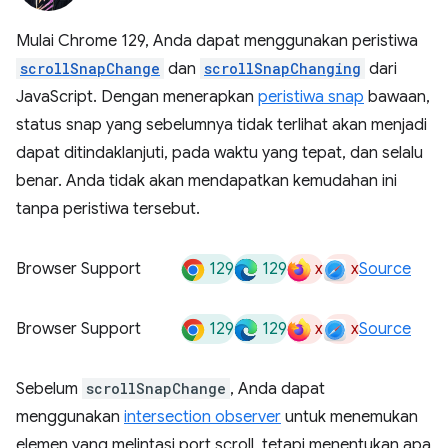
Mulai Chrome 129, Anda dapat menggunakan peristiwa
scrollSnapChange
dan
scrollSnapChanging
dari
JavaScript. Dengan menerapkan
peristiwa snap
bawaan,
status snap yang sebelumnya tidak terlihat akan menjadi
dapat ditindaklanjuti, pada waktu yang tepat, dan selalu
benar. Anda tidak akan mendapatkan kemudahan ini
tanpa peristiwa tersebut.
129
129
x
x
Browser Support
Source
129
129
x
x
Browser Support
Source
Sebelum
scrollSnapChange
, Anda dapat
menggunakan
intersection observer
untuk menemukan
elemen yang melintasi port scroll, tetapi menentukan apa