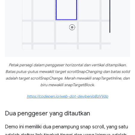
Petak persegi dalam penggeser horizontal dan vertikal ditampilkan.
Batas putus-putus mewakili target scrollSnapChanging dan batas solid
adalah target scrollSnapChange. Merah mewakili snapTargetInline, dan
biru mewakili snapTargetBlock.
https://codepen.io/web-dot-dev/pen/qBzVVdp
Dua penggeser yang ditautkan
Demo ini memiliki dua penampung snap scroll, yang satu