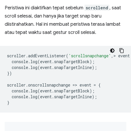
Peristiwa ini diaktifkan tepat sebelum
scrollend
, saat
scroll selesai, dan hanya jika target snap baru
diistirahatkan. Hal ini membuat peristiwa terasa lambat
atau tepat waktu saat gestur scroll selesai.
scroller
.
addEventListener
(
'scrollsnapchange'
,
>
event
console
.
log
(
event
.
snapTargetBlock
);
console
.
log
(
event
.
snapTargetInline
);
})
scroller
.
onscrollsnapchange
=
>
event
=
{
console
.
log
(
event
.
snapTargetBlock
);
console
.
log
(
event
.
snapTargetInl
ine
);
}