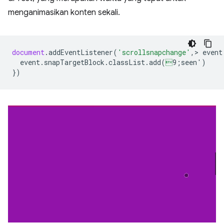
menganimasikan konten sekali.
document
.
addEventListener
(
'scrollsnapchange'
,
>
event
event
.
snapTargetBlock
.
classList
.
add
(

9;seen'
)
})