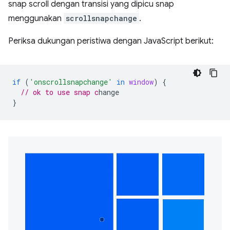
snap scroll dengan transisi yang dipicu snap
menggunakan
scrollsnapchange
.
Periksa dukungan peristiwa dengan JavaScript berikut:
if
(
'onscrollsnapchange'
in
window
)
{
// ok to use snap c
}