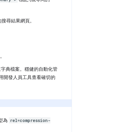
的搜尋結果網頁。
。
獨立字典檔案。穩健的自動化管
使用開發人員工具查看確切的
類型為
rel=compression-