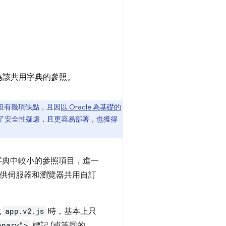
為該共用字典的參照。
但有幾項缺點，且因
以 Oracle 為基礎的
了安全性疑慮，且更容易部署，也獲得
換為字典中較小的參照項目，進一
提供伺服器和瀏覽器共用自訂
載
app.v2.js
時，基本上只
onary">
標記 (或等同的