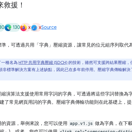
來救援！
30
130
x
x
Source
標準，可透過共用「字典」
壓縮資源，讓常見的位元組序列取代
建了一種名為
HTTP 共用字典壓縮 (SDCH)
的技術，雖然可支援跨結果壓縮，
項非標準解決方案有上述缺點，因此已在多年前停用。壓縮字典傳輸解決
。
ard 等新型壓縮演算法支援使用常用字詞的字典，可透過將這些字詞替
 甚至內建了常見網頁用詞的字典。壓縮字典傳輸功能則在此基礎上，
用的資源，舉例來說，您可以使用
app.v1.js
做為字典，在下
壓縮」)。或者，您也可以使用
<link rel="compression-dicti