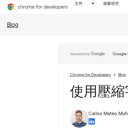
文件
個案研究
Blog
Goog
Chrome for Developers
Blog
使用壓縮字
Carlos Mateo Muñ