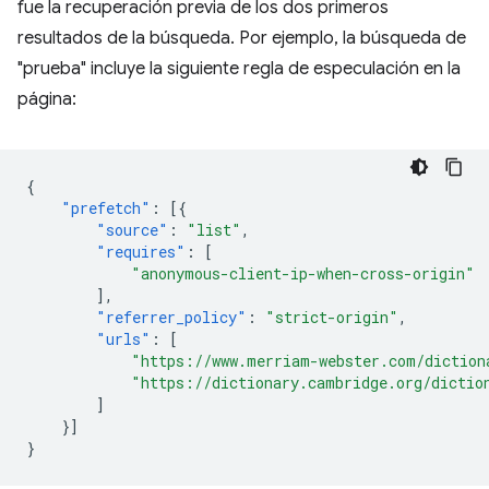
fue la recuperación previa de los dos primeros
resultados de la búsqueda. Por ejemplo, la búsqueda de
"prueba" incluye la siguiente regla de especulación en la
página:
{
"prefetch"
:
[{
"source"
:
"list"
,
"requires"
:
[
"anonymous-client-ip-when-cross-origin"
],
"referrer_policy"
:
"strict-origin"
,
"urls"
:
[
"https://www.merriam-webster.com/diction
"https://dictionary.cambridge.org/dictio
]
}]
}