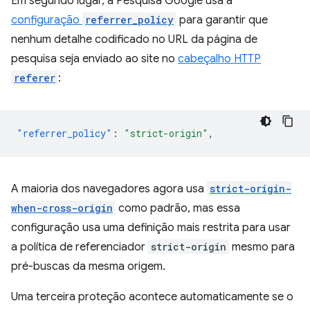
Em segundo lugar, a Pesquisa Google usa a
configuração
referrer_policy
para garantir que
nenhum detalhe codificado no URL da página de
pesquisa seja enviado ao site no
cabeçalho HTTP
referer
:
"referrer_policy"
:
"strict-origin"
,
A maioria dos navegadores agora usa
strict-origin-
when-cross-origin
como padrão, mas essa
configuração usa uma definição mais restrita para usar
a política de referenciador
strict-origin
mesmo para
pré-buscas da mesma origem.
Uma terceira proteção acontece automaticamente se o