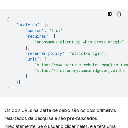
{
"prefetch"
:
[{
"source"
:
"list"
,
"requires"
:
[
"anonymous-client-ip-when-cross-origin"
],
"referrer_policy"
:
"strict-origin"
,
"urls"
:
[
"https://www.merriam-webster.com/diction
"https://dictionary.cambridge.org/dictio
]
}]
}
Os dois URLs na parte de baixo são os dois primeiros
resultados da pesquisa e são pré-buscados
imediatamente. Se o usuário clicar neles, ele terá uma