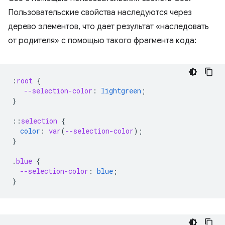
Пользовательские свойства наследуются через
дерево элементов, что дает результат «наследовать
от родителя» с помощью такого фрагмента кода:
:
root
{
--selection-color
:
lightgreen
;
}
::
selection
{
color
:
var
(
--selection-color
);
}
.
blue
{
--selection-color
:
blue
;
}