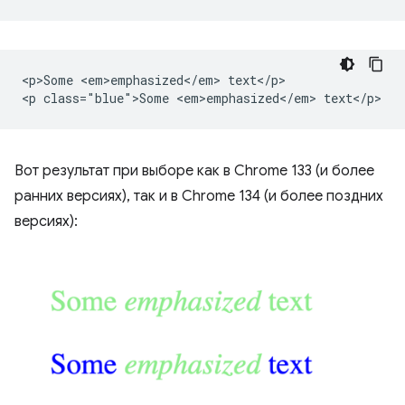
<p>Some <em>emphasized</em> text</p>

Вот результат при выборе как в Chrome 133 (и более
ранних версиях), так и в Chrome 134 (и более поздних
версиях):