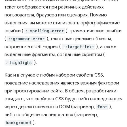
текст отображается при различных действиях
пользователя, браузера или сценария. Помимо
выделения, вы можете стилизовать орфографические
ошибки (
::spelling-error
), грамматические ошибки
(
::grammar-error
), текстовые целевые объекты,
встроенные в URL-адрес (
::target-text
), а также
выделенные фрагменты, созданные скриптом (
::highlight
).
Как и в случае с любым набором свойств CSS,
поведение наследования является важным фактором
при проектировании сайта. В общем, разработчики
ожидают, что свойства CSS будут либо наследоваться
через дерево элементов DOM (например,
font
),
либо вообще не наследоваться (например,
background
).