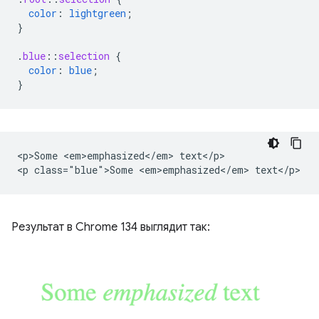
color
:
lightgreen
;
}
.
blue
::
selection
{
color
:
blue
;
}
<p>Some <em>emphasized</em> text</p>

Результат в Chrome 134 выглядит так: