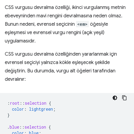
CSS vurgusu devralma özelliği, ikinci vurgulanmış metnin
ebeveyninden mavi rengini devralmasına neden olmaz.
Bunun nedeni, evrensel seçicinin
<em>
öğesiyle
eşleşmesi ve evrensel vurgu rengini (açık yeşil)
uygulamasıdır.
CSS vurgusu devralma özelliğinden yararlanmak için
evrensel seçiciyi yalnızca kökle eşleşecek şekilde
değiştirin. Bu durumda, vurgu alt öğeleri tarafından
devralınır:
:
root
::
selection
{
color
:
lightgreen
;
}
.
blue
::
selection
{
color
:
blue
;