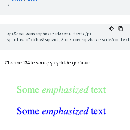
}
<p>Some <em>emphasized</em> text</p>

<p class=">blue&<qu>ot;Some em<emp>hasiz<ed>/
Chrome 134'te sonuç şu şekilde görünür: