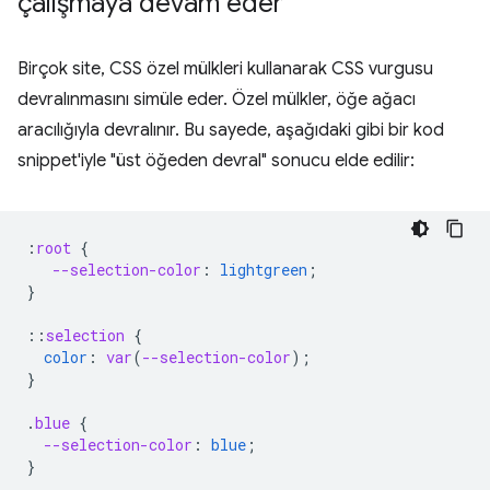
çalışmaya devam eder
Birçok site, CSS özel mülkleri kullanarak CSS vurgusu
devralınmasını simüle eder. Özel mülkler, öğe ağacı
aracılığıyla devralınır. Bu sayede, aşağıdaki gibi bir kod
snippet'iyle "üst öğeden devral" sonucu elde edilir:
:
root
{
--selection-color
:
lightgreen
;
}
::
selection
{
color
:
var
(
--selection-color
);
}
.
blue
{
--selection-color
:
blue
;
}