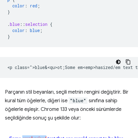
color
:
red
;
}
.
blue
::
selection
{
color
:
blue
;
}
<p class=">blue&<qu>ot;Some em<emp>hasized/em text t
Parçanın stil beyanları, seçili metnin rengini değiştirir. Bir
kural tüm öğelerle, diğeri ise
"blue"
sınıfına sahip
öğelerle eşleşir. Chrome 133 veya önceki sürümlerde
seçildiğinde sonuç şu şekilde olur: