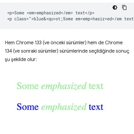
<p>Some <em>emphasized</em> text</p>

<p class=">blue&<qu>ot;Some em<emp>hasiz<ed>/
Hem Chrome 133 (ve önceki sürümler) hem de Chrome
134 (ve sonraki sürümler) sürümlerinde seçildiğinde sonuç
şu şekilde olur: