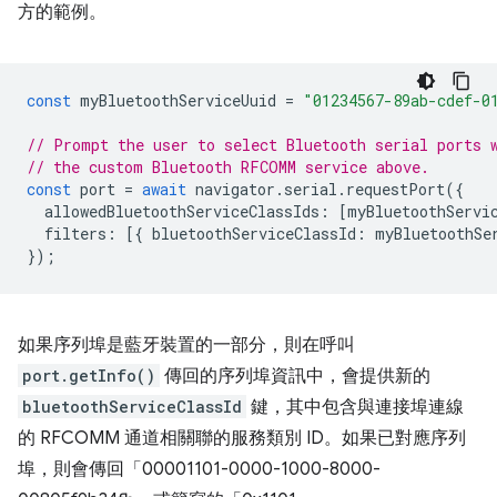
方的範例。
const
myBluetoothServiceUuid
=
"01234567-89ab-cdef-0
// Prompt the user to select Bluetooth serial ports 
// the custom Bluetooth RFCOMM service above.
const
port
=
await
navigator
.
serial
.
requestPort
({
allowedBluetoothServiceClassIds
:
[
myBluetoothServi
filters
:
[{
bluetoothServiceClassId
:
myBluetoothSe
});
如果序列埠是藍牙裝置的一部分，則在呼叫
port.getInfo()
傳回的序列埠資訊中，會提供新的
bluetoothServiceClassId
鍵，其中包含與連接埠連線
的 RFCOMM 通道相關聯的服務類別 ID。如果已對應序列
埠，則會傳回「00001101-0000-1000-8000-