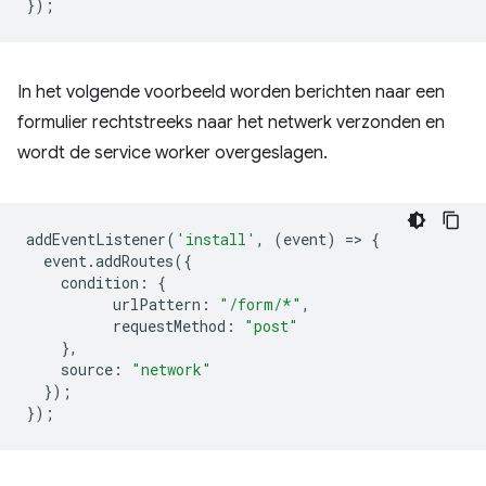
});
In het volgende voorbeeld worden berichten naar een
formulier rechtstreeks naar het netwerk verzonden en
wordt de service worker overgeslagen.
addEventListener
(
'install'
,
(
event
)
=
>
{
event
.
addRoutes
({
condition
:
{
urlPattern
:
"/form/*"
,
requestMethod
:
"post"
},
source
:
"network"
});
});