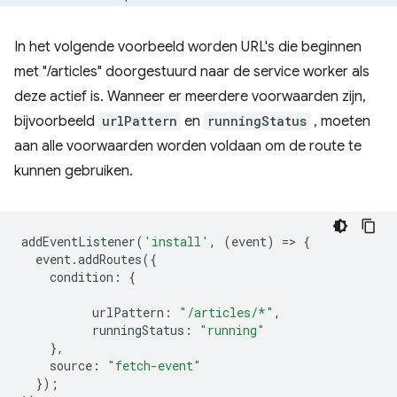
In het volgende voorbeeld worden URL's die beginnen
met "/articles" doorgestuurd naar de service worker als
deze actief is. Wanneer er meerdere voorwaarden zijn,
bijvoorbeeld
urlPattern
en
runningStatus
, moeten
aan alle voorwaarden worden voldaan om de route te
kunnen gebruiken.
addEventListener
(
'install'
,
(
event
)
=
>
{
event
.
addRoutes
({
condition
:
{
urlPattern
:
"/articles/*"
,
runningStatus
:
"running"
},
source
:
"fetch-event"
});