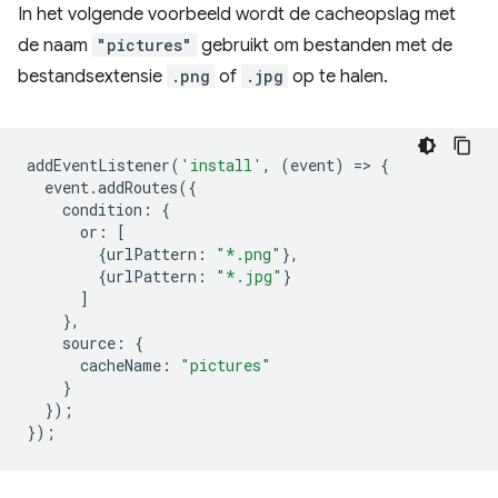
In het volgende voorbeeld wordt de cacheopslag met
de naam
"pictures"
gebruikt om bestanden met de
bestandsextensie
.png
of
.jpg
op te halen.
addEventListener
(
'install'
,
(
event
)
=
>
{
event
.
addRoutes
({
condition
:
{
or
:
[
{
urlPattern
:
"*.png"
},
{
urlPattern
:
"*.jpg"
}
]
},
source
:
{
cacheName
:
"pictures"
}
});
});