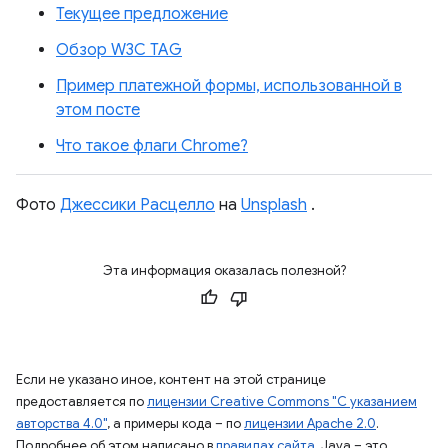
Текущее предложение
Обзор W3C TAG
Пример платежной формы, использованной в
этом посте
Что такое флаги Chrome?
Фото
Джессики Расцелло
на
Unsplash
.
Эта информация оказалась полезной?
Если не указано иное, контент на этой странице
предоставляется по
лицензии Creative Commons "С указанием
авторства 4.0"
, а примеры кода – по
лицензии Apache 2.0
.
Подробнее об этом написано в
правилах сайта
. Java – это