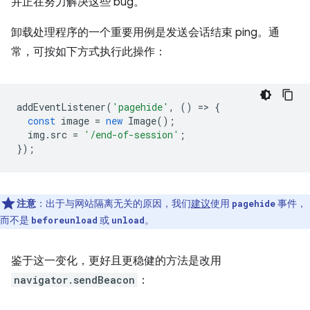
并正在努力解决这些 bug。
卸载处理程序的一个重要用例是发送会话结束 ping。通
常，可按如下方式执行此操作：
addEventListener
(
'pagehide'
,
()
=
>
{
const
image
=
new
Image
();
img
.
src
=
'/end-of-session'
;
});
注意
：出于与网站隔离无关的原因，我们
建议
使用
事件，
pagehide
而不是
或
。
beforeunload
unload
鉴于这一变化，更好且更稳健的方法是改用
navigator.sendBeacon
：