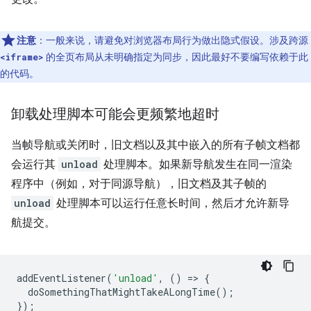
注意
：一般来说，请避免对浏览器布局行为做出隐式假设。涉及跨源
的全页布局从未明确指定为同步，因此最好不要编写依赖于此
<iframe>
的代码。
卸载处理脚本可能会更频繁地超时
当帧导航或关闭时，旧文档以及其中嵌入的所有子帧文档都
会运行其
unload
处理脚本。如果新导航发生在同一渲染
程序中（例如，对于同源导航），旧文档及其子帧的
unload
处理脚本可以运行任意长时间，然后才允许新导
航提交。
addEventListener
(
'unload'
,
()
=
>
{
doSomethingThatMightTakeALongTime
();
});