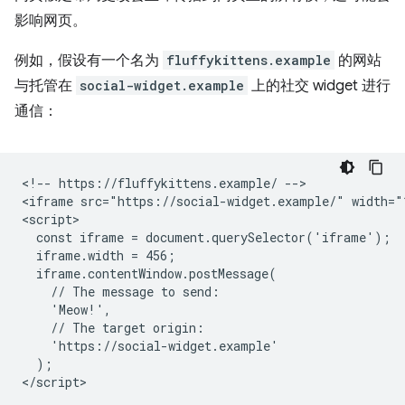
影响网页。
例如，假设有一个名为
fluffykittens.example
的网站
与托管在
social-widget.example
上的社交 widget 进行
通信：
<!-- https://fluffykittens.example/ -->

<iframe src="https://social-widget.example/" width="1
<script>

  const iframe = document.querySelector('iframe');

  iframe.width = 456;

  iframe.contentWindow.postMessage(

    // The message to send:

    'Meow!',

    // The target origin:

    'https://social-widget.example'

  );
