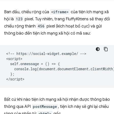
Ban đầu, chiều rộng của
<iframe>
của tiện ích mạng xã
hội là
123
pixel. Tuy nhiên, trang FluffyKittens sẽ thay đổi
chiều rộng thành
456
pixel (kích hoạt bố cục) và gửi
thông báo đến tiện ích mạng xã hội có mã sau:
<!-- https://social-widget.example/ -->

<script>

  self.onmessage = () => {

    console.log(document.documentElement.clientWidth)
  };

Bất cứ khi nào tiện ích mạng xã hội nhận được thông báo
thông qua API
postMessage
, tiện ích này sẽ ghi lại chiều
rộng của phần tử
<html>
gốc.