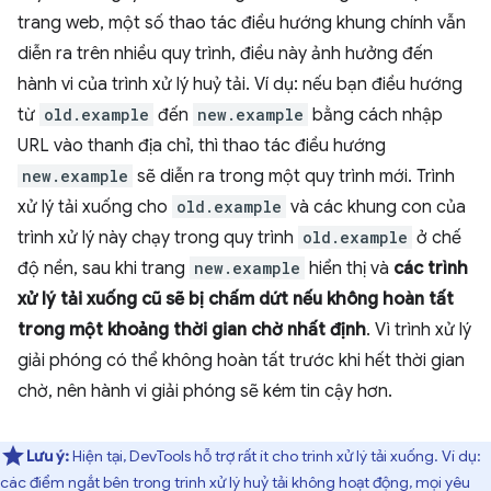
trang web, một số thao tác điều hướng khung chính vẫn
diễn ra trên nhiều quy trình, điều này ảnh hưởng đến
hành vi của trình xử lý huỷ tải. Ví dụ: nếu bạn điều hướng
từ
old.example
đến
new.example
bằng cách nhập
URL vào thanh địa chỉ, thì thao tác điều hướng
new.example
sẽ diễn ra trong một quy trình mới. Trình
xử lý tải xuống cho
old.example
và các khung con của
trình xử lý này chạy trong quy trình
old.example
ở chế
độ nền, sau khi trang
new.example
hiển thị và
các trình
xử lý tải xuống cũ sẽ bị chấm dứt nếu không hoàn tất
trong một khoảng thời gian chờ nhất định
. Vì trình xử lý
giải phóng có thể không hoàn tất trước khi hết thời gian
chờ, nên hành vi giải phóng sẽ kém tin cậy hơn.
Lưu ý:
Hiện tại, DevTools hỗ trợ rất ít cho trình xử lý tải xuống. Ví dụ:
các điểm ngắt bên trong trình xử lý huỷ tải không hoạt động, mọi yêu