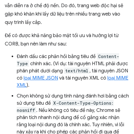
vẫn diễn ra ở chế độ nền. Do đó, trang web độc hại sẽ
gặp khó khăn khi lấy dữ liệu trên nhiều trang web vào
quy trình lấy cắp.
Để có được khả năng bảo mật tối ưu và hưởng lợi từ
CORB, bạn nên làm như sau:
Đánh dấu các phản hồi bằng tiêu đề
Content-
Type
chính xác. (Ví dụ: tài nguyên HTML phải được
phân phát dưới dạng
text/html
, tài nguyên JSON
có
loại MIME JSON
và tài nguyên XML có
loại MIME
XML
).
Chọn không sử dụng tính năng đánh hơi bằng cách
sử dụng tiêu đề
X-Content-Type-Options:
nosniff
. Nếu không có tiêu đề này, Chrome sẽ
phân tích nhanh nội dung để cố gắng xác nhận
rằng loại nội dung đó là chính xác. Tuy nhiên, vì lỗi
này xảy ra khi cho phép các phản hồi đi qua để