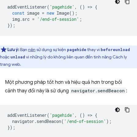
addEventListener
(
'pagehide'
,
()
=
>
{
const
image
=
new
Image
();
img
.
src
=
'/end-of-session'
;
});
Lưu ý:
Bạn
nên
sử dụng sự kiện
thay vì
pagehide
beforeunload
hoặc
vì những lý do không liên quan đến tính năng Cách ly
unload
trang web.
Một phương pháp tốt hơn và hiệu quả hơn trong bối
cảnh thay đổi này là sử dụng
navigator.sendBeacon
:
addEventListener
(
'pagehide'
,
()
=
>
{
navigator
.
sendBeacon
(
'/end-of-session'
);
});