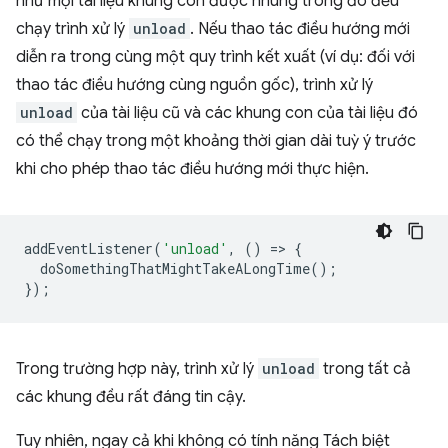
như mọi tài liệu khung con được nhúng trong đó đều
chạy trình xử lý
unload
. Nếu thao tác điều hướng mới
diễn ra trong cùng một quy trình kết xuất (ví dụ: đối với
thao tác điều hướng cùng nguồn gốc), trình xử lý
unload
của tài liệu cũ và các khung con của tài liệu đó
có thể chạy trong một khoảng thời gian dài tuỳ ý trước
khi cho phép thao tác điều hướng mới thực hiện.
addEventListener
(
'unload'
,
()
=
>
{
doSomethingThatMightTakeALongTime
();
});
Trong trường hợp này, trình xử lý
unload
trong tất cả
các khung đều rất đáng tin cậy.
Tuy nhiên, ngay cả khi không có tính năng Tách biệt