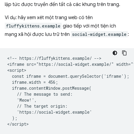
lập tức được truyền đến tất cả các khung trên trang.
Ví dụ: hãy xem xét một trang web có tên
fluffykittens.example
giao tiếp với một tiện ích
mạng xã hội được lưu trữ trên
social-widget.example
:
<!-- https://fluffykittens.example/ -->

<iframe src="https://social-widget.example/" width="1
<script>

  const iframe = document.querySelector('iframe');

  iframe.width = 456;

  iframe.contentWindow.postMessage(

    // The message to send:

    'Meow!',

    // The target origin:

    'https://social-widget.example'

  );
