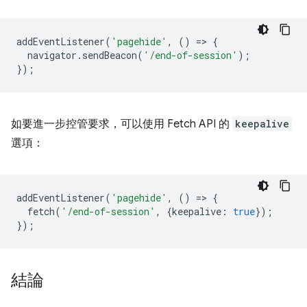
addEventListener
(
'pagehide'
,
()
=
>
{
navigator
.
sendBeacon
(
'/end-of-session'
);
});
如要進一步控管要求，可以使用 Fetch API 的
keepalive
選項：
addEventListener
(
'pagehide'
,
()
=
>
{
fetch
(
'/end-of-session'
,
{
keepalive
:
true
});
});
結論