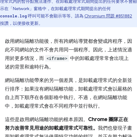
理常式內的暫停點無法運作、在卸載處理常式期間提出的任何要求不會顯
示在「Network」窗格中，在卸載處理常式期間提出的任何
呼叫可能不會顯示等等。請為
Chromium 問題 #851882
console.log
按讚，以便接收更新。
啟用網站隔離功能後，所有跨網站導覽都會變成跨程序，因
此不同網站的文件不會共用同一個程序。因此，上述情況適
用於更多情況，而
<iframe>
中的卸載處理常常會出現上
述的背景和逾時行為。
網站隔離功能帶來的另一個差異，是卸載處理常式的全新並
行排序：如果沒有網站隔離功能，卸載處理常式會以嚴格的
自上而下順序在各個影格中執行。不過，在網站隔離功能
中，卸載處理常式會在不同程序中並行執行。
這些是啟用網站隔離功能的根本原因。
Chrome 團隊正在
努力改善常見用途的卸載處理常式可靠性。
我們也發現子畫
面卸載處理常式無法使用特定功能的錯誤，並正在努力解決