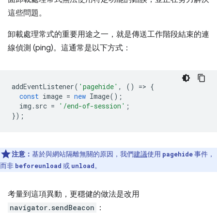
這些問題。
卸載處理常式的重要用途之一，就是傳送工作階段結束的連
線偵測 (ping)。這通常是以下方式：
addEventListener
(
'pagehide'
,
()
=
>
{
const
image
=
new
Image
();
img
.
src
=
'/end-of-session'
;
});
注意：
基於與網站隔離無關的原因，我們
建議
使用
事件，
pagehide
而非
或
。
beforeunload
unload
考量到這項異動，更穩健的做法是改用
navigator.sendBeacon
：