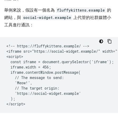
舉例來說，假設有一個名為
fluffykittens.example
的
網站，與
social-widget.example
上代管的社群媒體小
工具進行通訊：
<!-- https://fluffykittens.example/ -->

<iframe src="https://social-widget.example/" width="1
<script>

  const iframe = document.querySelector('iframe');

  iframe.width = 456;

  iframe.contentWindow.postMessage(

    // The message to send:

    'Meow!',

    // The target origin:

    'https://social-widget.example'

  );
